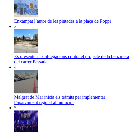
Enxampat l’autor de les pintades a la plaça de Poppi
3
Es presenten 17 al·legacions contra el projecte de la benzinera
del carrer Passada
4
Malgrat de Mar inicia els tràmits per implementar
l’aparcament regulat al municipi
5