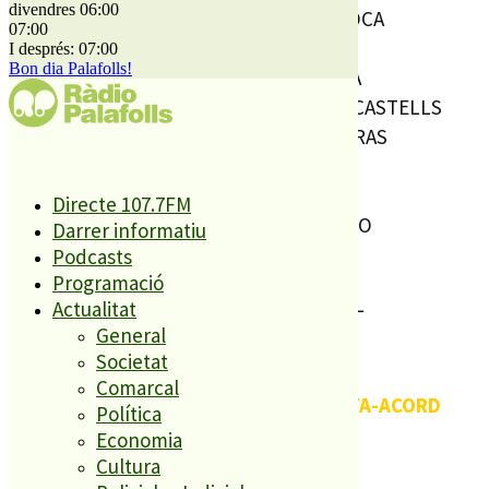
divendres 06:00
SENYOR JOSEP MARIA BOTELLA COCA
07:00
SENYORA ALÍCIA ÁLVAREZ SAINZ
I després: 07:00
Bon dia Palafolls!
SENYOR JORDI BONASTRE ARANDA
SENYORA ANA MARIA FRANQUESA CASTELLS
SENYOR XAVIER DALMAU TRESSERRAS
SENYORA SONIA ALBENDÍN MESA
SENYOR XAVIER ROSELLÓ PIÑOL
Directe 107.7FM
SENYORA JOSEFINA MARTÍ CORTIZO
Darrer informatiu
Podcasts
Suplents
Programació
SENYORA MARIA CARME RIBAS MONREAL
Actualitat
General
Societat
Comarcal
ESQUERRA REPUBLICANA DE CATALUNYA-ACORD
Política
MUNICIPAL
Economia
(ESQUERRA-AM)
Cultura