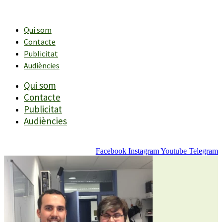
Vés
al
contingut
Qui som
Contacte
Publicitat
Audiències
Qui som
Contacte
Publicitat
Audiències
Facebook
Instagram
Youtube
Telegram