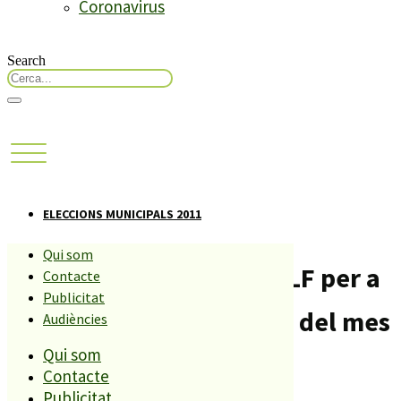
Coronavirus
Search
ELECCIONS MUNICIPALS 2011
Qui som
Les llistes electorals a PLF per a
Contacte
Publicitat
les eleccions municipals del mes
Audiències
Qui som
de maig
Contacte
Publicitat