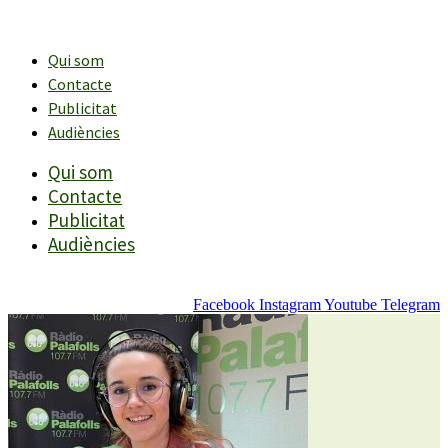
Vés
al
contingut
Qui som
Contacte
Publicitat
Audiències
Qui som
Contacte
Publicitat
Audiències
Facebook
Instagram
Youtube
Telegram