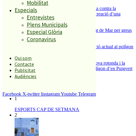
Mobilitat
2
Els veïns de Palafolls refermen la seva lluita contra la
Especials
benzinera del carrer Passada i preparen la creació d’una
Entrevistes
plataforma
Plens Municipals
3
Tanquen un local de menjar ràpid a Malgrat de Mar per greus
Especial Glòria
deficiències sanitàries
Coronavirus
4
La Nau d’Entitats mantindrà la seva ubicació actual al polígon
Can Baltasar
5
Qui som
S’aprova definitivament el projecte de la nova rotonda i la
Contacte
millora del pont de la riera de Reixac al polígon d’en Puigvert
Publicitat
Audiències
El més llegit
Facebook
X-twitter
Instagram
Youtube
Telegram
1
ESPORTS CAP DE SETMANA
2