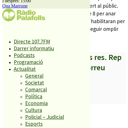
I després: 15:00
teatre, a partir de les 8 del vespre i obert al públic.
Ona Maresme
Les portes del teatre s’obriran a 2/4 de 8 per anar
ocupant les més de 200 localitat que s’habilitaran per
seguir el debat, que fa 4 anys va aconseguir omplir
les instal·lacions del teatre.
Directe 107.7FM
Darrer informatiu
Podcasts
A partir d’ara no et perdis res. Rep
Programació
els titulars al teu correu
Actualitat
General
Societat
Comarcal
Política
SUBSCRIURE’M
Economia
És tendència ara
Cultura
Policial – Judicial
1
Esports
ESPORTS CAP DE SETMANA