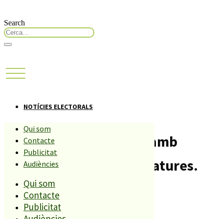
Search
NOTÍCIES ELECTORALS
Qui som
Plàcid debat electoral amb
Contacte
Publicitat
membres de les candidatures.
Audiències
Qui som
Compartiu aquesta història
Contacte
Publicitat
Audiències