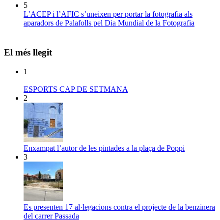
5
L’ACEP i l’AFIC s’uneixen per portar la fotografia als
aparadors de Palafolls pel Dia Mundial de la Fotografia
El més llegit
1
ESPORTS CAP DE SETMANA
2
Enxampat l’autor de les pintades a la plaça de Poppi
3
Es presenten 17 al·legacions contra el projecte de la benzinera
del carrer Passada