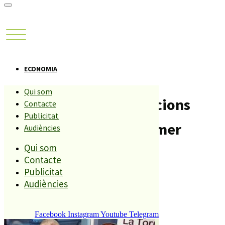
ECONOMIA
Qui som
PLF registra 29 transaccions
Contacte
Publicitat
immobiliàries en el primer
Audiències
Qui som
trimestre de l’any.
Contacte
Publicitat
Compartiu aquesta història
Audiències
Facebook
Instagram
Youtube
Telegram
REDACCIÓ