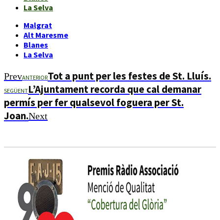
La Selva
Malgrat
Alt Maresme
Blanes
La Selva
Tot a punt per les festes de St. Lluís.
Prev
ANTERIOR
L’Ajuntament recorda que cal demanar
SEGÜENT
permís per fer qualsevol foguera per St.
Joan.
Next