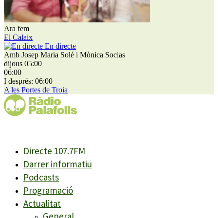
Ara fem
El Calaix
En directe
Amb Josep Maria Solé i Mònica Socias
dijous 05:00
06:00
I després: 06:00
A les Portes de Troia
Directe 107.7FM
Darrer informatiu
Podcasts
Programació
Actualitat
General