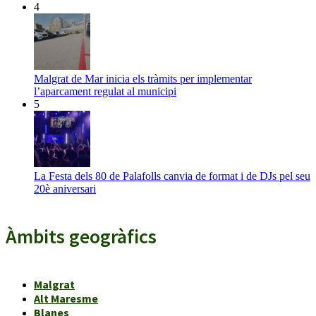
4
Malgrat de Mar inicia els tràmits per implementar
l’aparcament regulat al municipi
5
La Festa dels 80 de Palafolls canvia de format i de DJs pel seu
20è aniversari
Àmbits geogràfics
Malgrat
Alt Maresme
Blanes