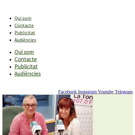
Vés
al
contingut
Qui som
Contacte
Publicitat
Audiències
Qui som
Contacte
Publicitat
Audiències
Facebook
Instagram
Youtube
Telegram