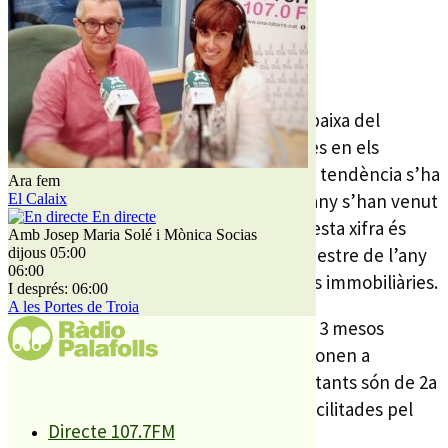
16 JUNY, 2011
Tot i que la tendència general és la rebaixa del
nombre de compra-venda d’habitatges en els
primers mesos de l’any, a PLF aquesta tendència s’ha
Ara fem
capgirat i en els primers 3 mesos de l’any s’han venut
El Calaix
En directe
29 habitatges a la nostra localitat. Aquesta xifra és
Amb Josep Maria Solé i Mònica Socias
lleugerament superior a les del 1r trimestre de l’any
dijous 05:00
06:00
passat, quan es van fer 22 transaccions immobiliàries.
I després: 06:00
A les Portes de Troia
De les 29 compra-vendes dels primers 3 mesos
d’aquest any la majoria, 18, es corresponen a
habitatges nous mentre que els 11 restants són de 2a
mà, segons es després de les dades facilitades pel
Directe 107.7FM
ministeri d’habitatge.