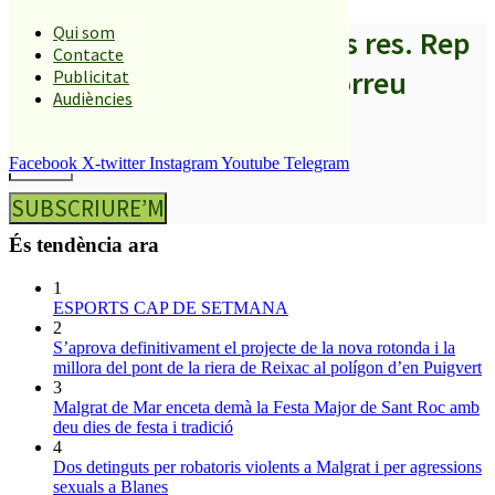
Qui som
A partir d’ara no et perdis res. Rep
Contacte
els titulars al teu correu
Publicitat
Audiències
Facebook
X-twitter
Instagram
Youtube
Telegram
SUBSCRIURE’M
És tendència ara
1
ESPORTS CAP DE SETMANA
2
S’aprova definitivament el projecte de la nova rotonda i la
millora del pont de la riera de Reixac al polígon d’en Puigvert
3
Malgrat de Mar enceta demà la Festa Major de Sant Roc amb
deu dies de festa i tradició
4
Dos detinguts per robatoris violents a Malgrat i per agressions
sexuals a Blanes