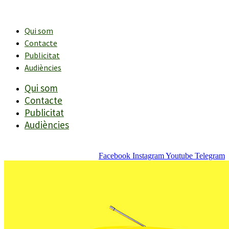
Vés
al
contingut
Qui som
Contacte
Publicitat
Audiències
Qui som
Contacte
Publicitat
Audiències
Facebook
Instagram
Youtube
Telegram