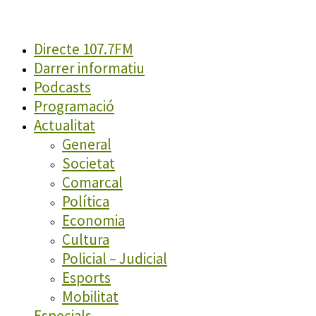
Directe 107.7FM
Darrer informatiu
Podcasts
Programació
Actualitat
General
Societat
Comarcal
Política
Economia
Cultura
Policial – Judicial
Esports
Mobilitat
Especials