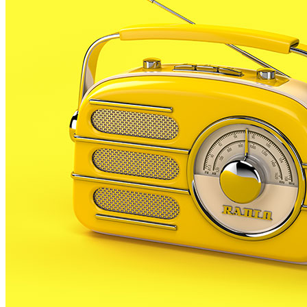
A principis d’aquesta setmana CiU de Malgrat de Mar
sortia al pas de les informacions que anunciaven el
tancament del servei d’urgències nocturnes al Cap
de Malgrat, assegurant que la Conselleria de Salut no
havia fet pública cap decisió oficial. Ara però, la
federació ha donat per fet el tancament i a través
d’un comunicat ha assegurat que la reorganització
del servei d’urgències comportarà una gestió més
eficient.
El regidor i portaveu adjunt dels nacionalistes a
Malgrat, Jofre Serret, nega que hi hagi retallades i
assegura que el govern preveu reorganitzar el servei
incorporant atenció domiciliària, pel qual els malalts
no s’hauran de desplaçar al Cap sinó que rebran
assistència a casa seva.