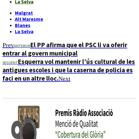
La Selva
Malgrat
Alt Maresme
Blanes
La Selva
El PP afirma que el PSC li va oferir
Prev
ANTERIOR
entrar al govern municipal
Esquerra vol mantenir l’ús cultural de les
SEGÜENT
antigues escoles i que la caserna de policia es
faci en un altre lloc.
Next