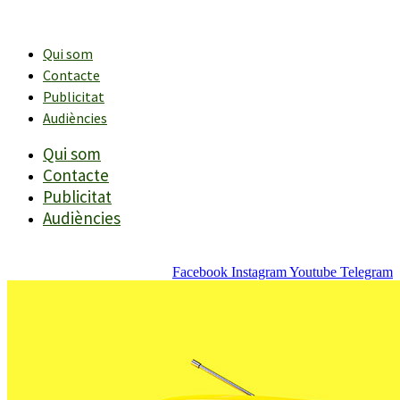
Vés
al
contingut
Qui som
Contacte
Publicitat
Audiències
Qui som
Contacte
Publicitat
Audiències
Facebook
Instagram
Youtube
Telegram