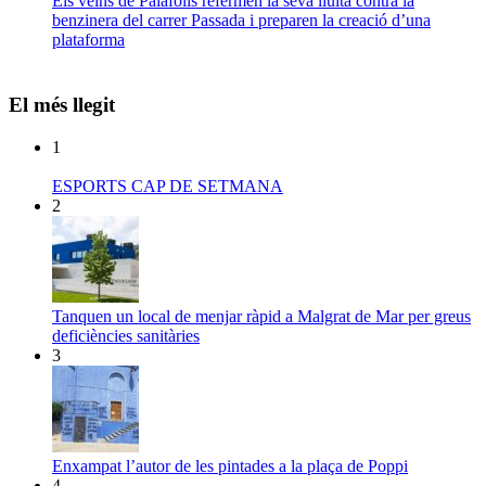
Els veïns de Palafolls refermen la seva lluita contra la
benzinera del carrer Passada i preparen la creació d’una
plataforma
El més llegit
1
ESPORTS CAP DE SETMANA
2
Tanquen un local de menjar ràpid a Malgrat de Mar per greus
deficiències sanitàries
3
Enxampat l’autor de les pintades a la plaça de Poppi
4