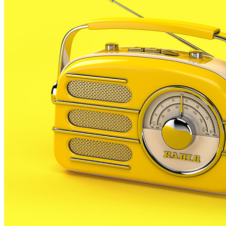
cases, una part dels veïns de l’edifici descalçat a la
rambla Joaquim Ruyra de Blanes, concretament els
habitants de tres pisos, no podran tornar a casa seva
almenys fins a mitjan novembre, segons va explicar
ahir l’alcalde del municipi. Josep Marigó, ha explicat
que cal fer encara alguns treballs més per consolidar
els fonaments.
La majoria dels afectats, uns 25 veïns, podran tornar
avui a casa, tal i com els ho va comentar ahir
l’Ajuntament de Blanes en una reunió. Durant
aquesta última nit els operaris han treballat per
formigonar el caixó de la riera per evitar nous
incidents en cas de pluges i també van tapar la vorera
oberta.
Els que podran tornar avui són tots veïns del número