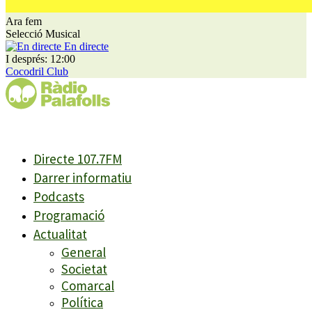
Ara fem
Selecció Musical
En directe
I després: 12:00
Cocodril Club
Directe 107.7FM
Darrer informatiu
Podcasts
Programació
Actualitat
General
Societat
Comarcal
Política