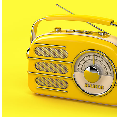
aliments i productes de primera necessitat entre les 
La campanya, que s’ha centralitzat al Casal de la Dona,
nostra localitat, segons fonts de l’Ajuntament de PLF. A
col·labora en aquesta iniciativa. Ho ha explicat, la reg
famílies necessitades.
D’altra banda, avui acaba una altra campanya solidària a
Es reclama joguines noves per a les famílies sense recu
Els serveis socials de PLF gestionen les aportacions ta
A partir d’ara no et perdis res. Rep el
SUBSCRIURE’M