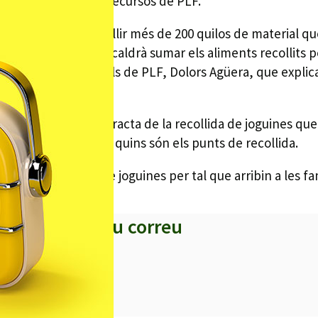
famílies amb menys recursos de PLF.
 ha aconseguit recollir més de 200 quilos de material que
 aquesta quantitat caldrà sumar els aliments recollits pe
idora de Serveis Socials de PLF, Dolors Agüera, que expli
l nostre poble. Es tracta de la recollida de joguines que
rsos. Agüera explica quins són els punts de recollida.
nt d’aliments com de joguines per tal que arribin a les f
s titulars al teu correu