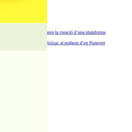
a del carrer Passada i preparen la creació d’una plataforma
ra del pont de la riera de Reixac al polígon d’en Puigvert
Can Baltasar
dies de festa i tradició