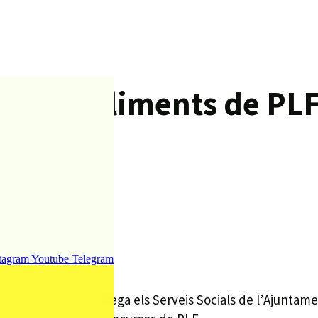
lida d’aliments de PL
tagram
Youtube
Telegram
ts que cada any engega els Serveis Socials de l’Ajuntame