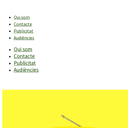
Vés
al
contingut
Qui som
Contacte
Publicitat
Audiències
Qui som
Contacte
Publicitat
Audiències