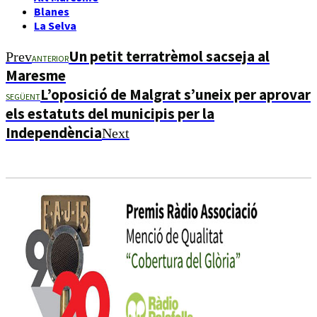
Blanes
La Selva
Un petit terratrèmol sacseja al
Prev
ANTERIOR
Maresme
L’oposició de Malgrat s’uneix per aprovar
SEGÜENT
els estatuts del municipis per la
Independència
Next