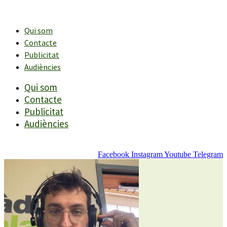
Vés
al
contingut
Qui som
Contacte
Publicitat
Audiències
Qui som
Contacte
Publicitat
Audiències
Facebook
Instagram
Youtube
Telegram