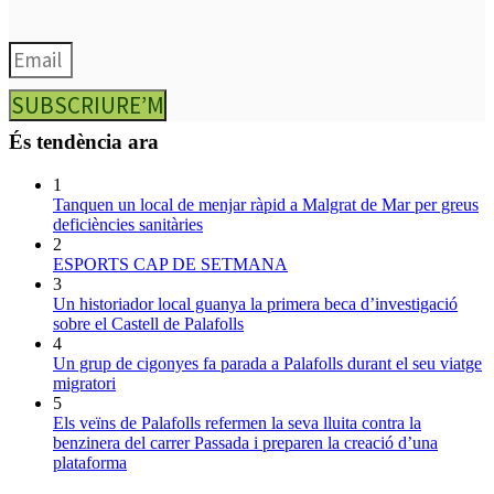
SUBSCRIURE’M
És tendència ara
1
Tanquen un local de menjar ràpid a Malgrat de Mar per greus
deficiències sanitàries
2
ESPORTS CAP DE SETMANA
3
Un historiador local guanya la primera beca d’investigació
sobre el Castell de Palafolls
4
Un grup de cigonyes fa parada a Palafolls durant el seu viatge
migratori
5
Els veïns de Palafolls refermen la seva lluita contra la
benzinera del carrer Passada i preparen la creació d’una
plataforma