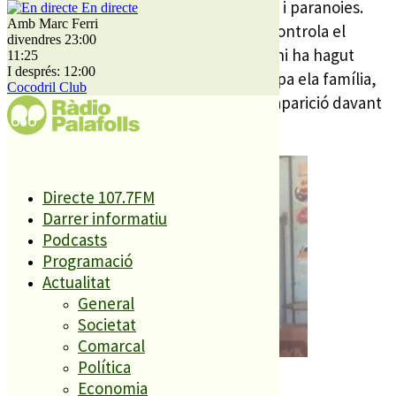
que ja havia superat, té brots psicòtics i paranoies.
En directe
Amb Marc Ferri
Des de la seva desaparició, la família controla el
divendres 23:00
compte bancari, però de moment no hi ha hagut
11:25
I després: 12:00
moviment de diners, cosa que preocupa ela família,
Cocodril Club
que ha presentat denúncia per la desaparició davant
dels Mossos.
Directe 107.7FM
Darrer informatiu
Podcasts
Programació
Actualitat
General
Societat
Comarcal
Política
El desaparegut a Malgrat.
Economia