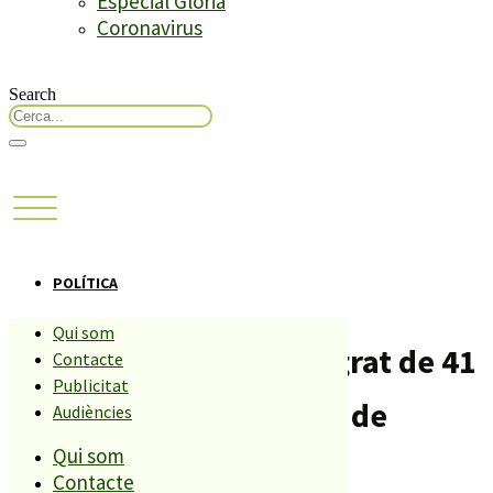
Especial Glòria
Coronavirus
Search
POLÍTICA
Qui som
Busquen un veí de Malgrat de 41
Contacte
Publicitat
anys desaparegut el 31 de
Audiències
Qui som
desembre
Contacte