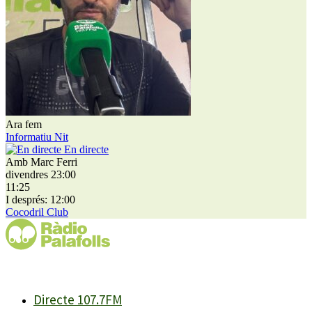
Ara fem
Informatiu Nit
En directe
Amb Marc Ferri
divendres 23:00
11:25
I després: 12:00
Cocodril Club
Directe 107.7FM