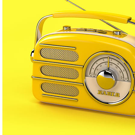
seu tràfic de visites en un 25% en aquest últim any
arribant prop de les 30 mil. Amb aquestes dades es
certifica que el web de RP ha esdevingut el referent
informatiu de PLF a la xarxa al tractar-se de l’únic
mitjà amb caràcter diari sobre la nostra localitat.
El web, d’actualització diària excepte a l’estiu i al
Nadal, aglutina tota classe d’informació local. De fet
en EL 2011 el més vist ha estat l’apartat del web
dedicat a les eleccions municipals i al concurs de les
bosses de la compra de l’Acep.
La ràdio a la carta, i en especial els plens municipals,
han estat dels apartats més consultats i descarregats
del portal en l’últim any.
La presència de RP a la xarxa es complementa amb