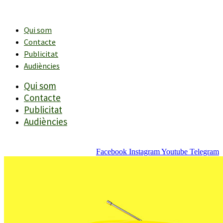
Vés
al
contingut
Qui som
Contacte
Publicitat
Audiències
Qui som
Contacte
Publicitat
Audiències
Facebook
Instagram
Youtube
Telegram