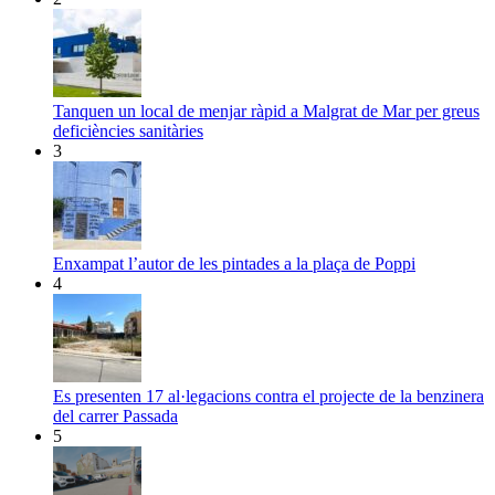
Tanquen un local de menjar ràpid a Malgrat de Mar per greus
deficiències sanitàries
3
Enxampat l’autor de les pintades a la plaça de Poppi
4
Es presenten 17 al·legacions contra el projecte de la benzinera
del carrer Passada
5