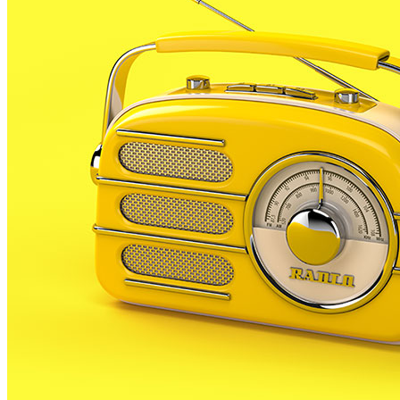
caital d’Osona va detenir a tres persones acusades de
robar diferents objectes de comerços de la ciutat.
Els tres acusats, veíns de Calella, Lloret i PLF van
aixecar sospites de la Guàrdia Urbana quan circulaven
per Vic. Els agents els va seguir fins que els van aturar
i, dins el vehicle, van trobar objectes robats en
diferents comerços per valor de més de mil€.
Un cop fetes les comprovacions, la policia va
determinar que els objectes havien estat substrets
de diferents comerços del centre de la ciutat de Vic.
Per això van procedir a la detenció de les dues dones
i el noi, tots ells d’entre 24 i 32 anys acusats d’un
delicte de furt.
La noia palafollenca detinguda, és precisament la