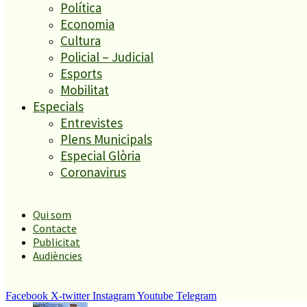
Un historiador local guanya la primera beca d’investigació
Política
sobre el Castell de Palafolls
Economia
4
Cultura
Festa per observar l’eclipsi solar del 12 d’agost a Palafolls
5
Policial – Judicial
Malgrat de Mar enceta demà la Festa Major de Sant Roc amb
Esports
deu dies de festa i tradició
Mobilitat
Especials
El més llegit
Entrevistes
Plens Municipals
1
Especial Glòria
ESPORTS CAP DE SETMANA
Coronavirus
2
Qui som
Contacte
Publicitat
Tanquen un local de menjar ràpid a Malgrat de Mar per greus
Audiències
deficiències sanitàries
3
Facebook
X-twitter
Instagram
Youtube
Telegram