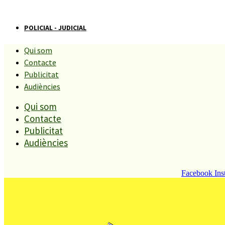
POLICIAL - JUDICIAL
Qui som
Detinguda una veïna de PLF per
Contacte
Publicitat
robar en comerços de Vic
Audiències
Qui som
Compartiu aquesta història
Contacte
Publicitat
Audiències
REDACCIÓ
12 MARÇ, 2012
Facebook
Ins
Aquest divendres al matí, la Guardia Urbana de la