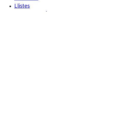
Llistes
Darreres Notícies
Programes
Agenda