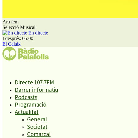
més jova dels tres, amb 24 anys.
El nou 9
Ara fem
Selecció Musical
En directe
A partir d’ara no et perdis res. Rep
I després: 05:00
El Calaix
els titulars al teu correu
Directe 107.7FM
SUBSCRIURE’M
Darrer informatiu
És tendència ara
Podcasts
Programació
1
Actualitat
ESPORTS CAP DE SETMANA
2
General
Tanquen un local de menjar ràpid a Malgrat de Mar per greus
Societat
deficiències sanitàries
Comarcal
3