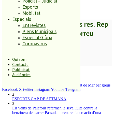
Policial – Judicial
Esports
Mobilitat
Especials
A partir d’ara no et perdis res. Rep
Entrevistes
Plens Municipals
els titulars al teu correu
Especial Glòria
Coronavirus
Qui som
SUBSCRIURE’M
Contacte
Publicitat
És tendència ara
Audiències
1
Tanquen un local de menjar ràpid a Malgrat de Mar per greus
Facebook
X-twitter
Instagram
Youtube
Telegram
deficiències sanitàries
2
ESPORTS CAP DE SETMANA
3
Els veïns de Palafolls refermen la seva lluita contra la
benzinera del carrer Passada i preparen la creació d’una