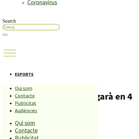
Coronavirus
Search
ESPORTS
Qui som
El sènior de bàsquet jugarà en 4
Contacte
Publicitat
dies contra el 4t i el 3r
Audiències
Qui som
classificat
Contacte
Publicitat