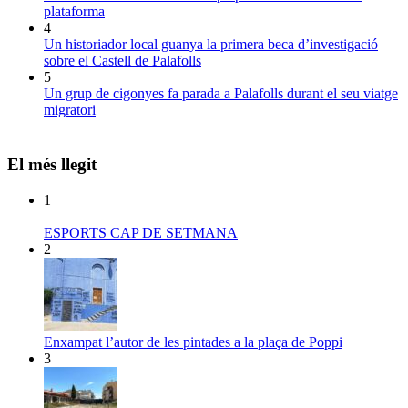
plataforma
4
Un historiador local guanya la primera beca d’investigació
sobre el Castell de Palafolls
5
Un grup de cigonyes fa parada a Palafolls durant el seu viatge
migratori
El més llegit
1
ESPORTS CAP DE SETMANA
2
Enxampat l’autor de les pintades a la plaça de Poppi
3