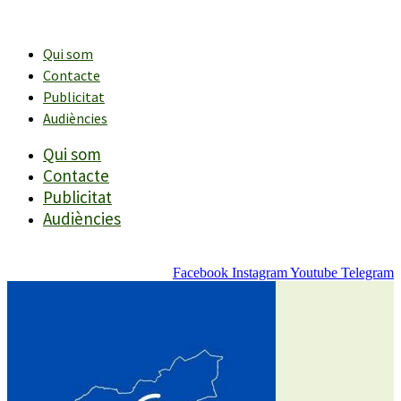
Vés
al
contingut
Qui som
Contacte
Publicitat
Audiències
Qui som
Contacte
Publicitat
Audiències
Facebook
Instagram
Youtube
Telegram