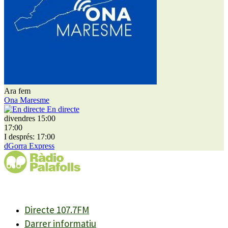
Ara fem
Ona Maresme
En directe
divendres 15:00
17:00
I després: 17:00
dGorra Express
Directe 107.7FM
Darrer informatiu