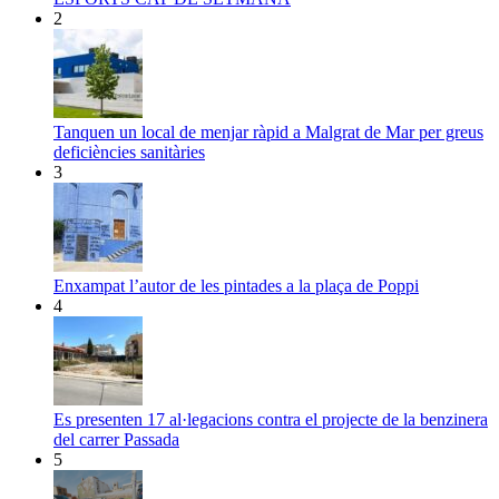
2
Tanquen un local de menjar ràpid a Malgrat de Mar per greus
deficiències sanitàries
3
Enxampat l’autor de les pintades a la plaça de Poppi
4
Es presenten 17 al·legacions contra el projecte de la benzinera
del carrer Passada
5