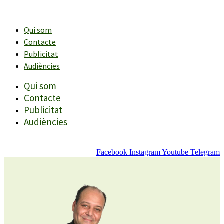
Vés
al
contingut
Qui som
Contacte
Publicitat
Audiències
Qui som
Contacte
Publicitat
Audiències
Facebook
Instagram
Youtube
Telegram