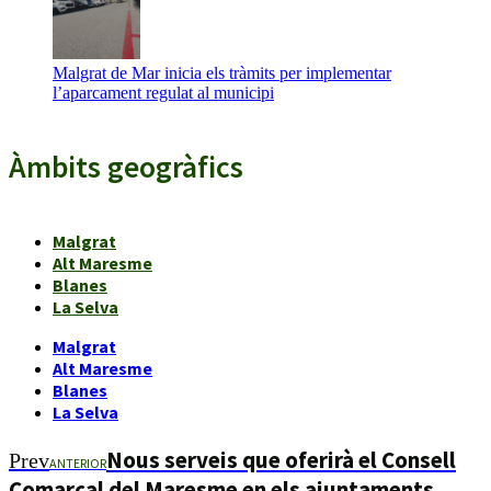
Malgrat de Mar inicia els tràmits per implementar
l’aparcament regulat al municipi
Àmbits geogràfics
Malgrat
Alt Maresme
Blanes
La Selva
Malgrat
Alt Maresme
Blanes
La Selva
Nous serveis que oferirà el Consell
Prev
ANTERIOR
Comarcal del Maresme en els ajuntaments