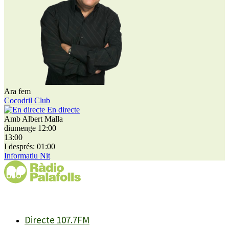
Ara fem
Cocodril Club
En directe
Amb Albert Malla
diumenge 12:00
13:00
I després: 01:00
Informatiu Nit
Directe 107.7FM