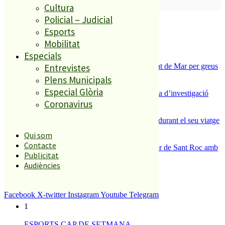
SUBSCRIURE’M
Cultura
Policial – Judicial
És tendència ara
Esports
1
Mobilitat
ESPORTS CAP DE SETMANA
Especials
2
Tanquen un local de menjar ràpid a Malgrat de Mar per greus
Entrevistes
deficiències sanitàries
Plens Municipals
3
Especial Glòria
Un historiador local guanya la primera beca d’investigació
sobre el Castell de Palafolls
Coronavirus
4
Un grup de cigonyes fa parada a Palafolls durant el seu viatge
migratori
Qui som
5
Contacte
Malgrat de Mar enceta demà la Festa Major de Sant Roc amb
Publicitat
deu dies de festa i tradició
Audiències
El més llegit
Facebook
X-twitter
Instagram
Youtube
Telegram
1
ESPORTS CAP DE SETMANA