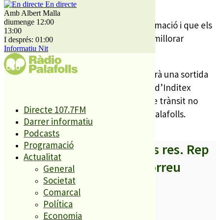
aixecaran el deute.
En directe
Amb Albert Malla
diumenge 12:00
Joan Gallart de CIU demana més informació i que els
13:00
diners que aportin l’operació ajudin a millorar
I després: 01:00
Informatiu Nit
l’entorn.
Per altra banda, la generalitat permetrà una sortida
directe des de les noves instal·lacions d’Inditex
situades a Tordera per que el volum de trànsit no
Directe 107.7FM
s’augmenti en el sector industrial de Palafolls.
Darrer informatiu
Podcasts
Programació
A partir d’ara no et perdis res. Rep
Actualitat
els titulars al teu correu
General
Societat
Comarcal
Política
Economia