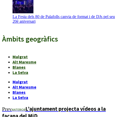
La Festa dels 80 de Palafolls canvia de format i de DJs pel seu
20è aniversari
Àmbits geogràfics
Malgrat
Alt Maresme
Blanes
La Selva
Malgrat
Alt Maresme
Blanes
La Selva
L’ajuntament projecta vídeos a la
Prev
ANTERIOR
façana del MiD