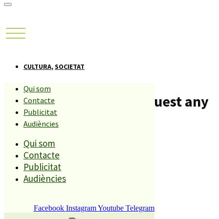
CULTURA
,
SOCIETAT
Qui som
El Cagatió popular d’aquest any
Contacte
Publicitat
també serà solidari
Audiències
Qui som
Compartiu aquesta història
Contacte
Publicitat
Audiències
REDACCIÓ
21 DESEMBRE, 2012
Facebook
Instagram
Youtube
Telegram