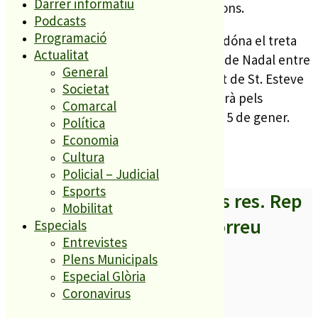
Darrer informatiu
propera al tió per tal de fer les donacions.
Podcasts
Programació
El tió, que ja fa 3 anys que es fa a PLF, dóna el treta
Actualitat
de sortida a les activitats de les festes de Nadal entre
General
les que hi haurà el juga juga, el concert de St. Esteve
Societat
o la cavalcada dels Reis Mags que es farà pels
Comarcal
principals carrers de PLF el proper dia 5 de gener.
Política
Economia
Cultura
Policial – Judicial
Esports
A partir d’ara no et perdis res. Rep
Mobilitat
els titulars al teu correu
Especials
Entrevistes
Plens Municipals
Especial Glòria
Coronavirus
SUBSCRIURE’M