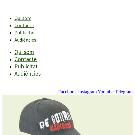
Vés
al
contingut
Qui som
Contacte
Publicitat
Audiències
Qui som
Contacte
Publicitat
Audiències
Facebook
Instagram
Youtube
Telegram