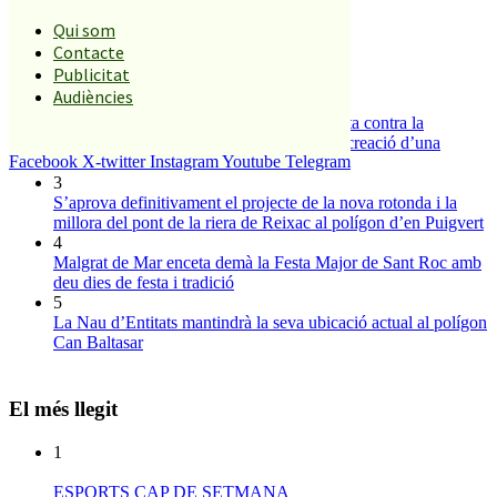
És tendència ara
Qui som
Contacte
1
Publicitat
ESPORTS CAP DE SETMANA
Audiències
2
Els veïns de Palafolls refermen la seva lluita contra la
benzinera del carrer Passada i preparen la creació d’una
Facebook
X-twitter
Instagram
Youtube
Telegram
plataforma
3
S’aprova definitivament el projecte de la nova rotonda i la
millora del pont de la riera de Reixac al polígon d’en Puigvert
4
Malgrat de Mar enceta demà la Festa Major de Sant Roc amb
deu dies de festa i tradició
5
La Nau d’Entitats mantindrà la seva ubicació actual al polígon
Can Baltasar
El més llegit
1
ESPORTS CAP DE SETMANA