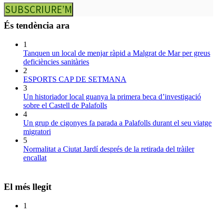
SUBSCRIURE’M
És tendència ara
1
Tanquen un local de menjar ràpid a Malgrat de Mar per greus
deficiències sanitàries
2
ESPORTS CAP DE SETMANA
3
Un historiador local guanya la primera beca d’investigació
sobre el Castell de Palafolls
4
Un grup de cigonyes fa parada a Palafolls durant el seu viatge
migratori
5
Normalitat a Ciutat Jardí després de la retirada del tràiler
encallat
El més llegit
1