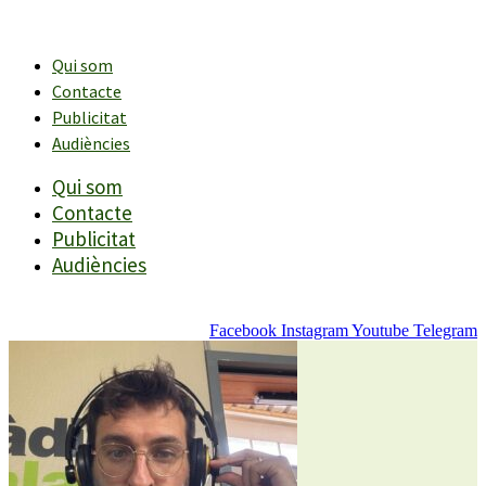
Vés
al
contingut
Qui som
Contacte
Publicitat
Audiències
Qui som
Contacte
Publicitat
Audiències
Facebook
Instagram
Youtube
Telegram