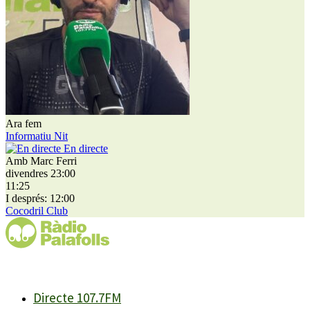
Ara fem
Informatiu Nit
En directe
Amb Marc Ferri
divendres 23:00
11:25
I després: 12:00
Cocodril Club
Directe 107.7FM