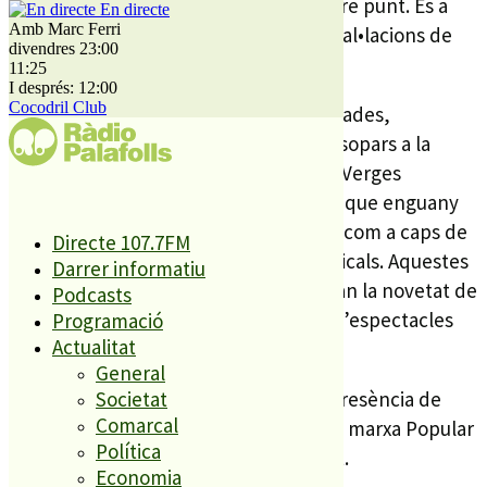
emplaçament habitual envers a un altre punt. És a
En directe
Amb Marc Ferri
dir, de la Plaça de Poppi, fins a les instal•lacions de
divendres 23:00
l’Institut Pont de Ferro.
11:25
I després: 12:00
Cocodril Club
Entre les activitats que estan programades,
destaquen, com ve a ser habitual, els sopars a la
fresca, el Correfoc, la festivitat de les Verges
Trobades, les cercaviles i L’Alterfesta, que enguany
comptarà amb la presència de Gossos com a caps de
Directe 107.7FM
cartell, entre d’altres formacions musicals. Aquestes
Darrer informatiu
actuacions enguany també presentaran la novetat de
Podcasts
les barraquetes, que seran una sèrie d’espectacles
Programació
Actualitat
destinats als nens petits.
General
Les festes també comptaran amb la presència de
Societat
Comarcal
Ràdio PLF, que enguany organitzarà la marxa Popular
Política
107.7 km, i de la que anirem informant.
Economia