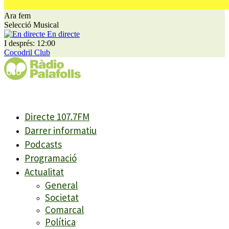
Ara fem
Selecció Musical
En directe
I després: 12:00
Cocodril Club
Directe 107.7FM
Darrer informatiu
Podcasts
Programació
Actualitat
General
Societat
Comarcal
Política