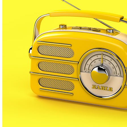
preparat una campanya de sensibilització per fomentar el reciclatge i la correcte
separació de residus.
El Consell Comarcal del Maresme fa temps que
fomenta la recollida selectiva de les tres fraccions
clàssiques (paper i cartró, vidre i envasos) amb la
intenció d’augmentar-ne la seva qualitat tot reduint
el volum de materials impropis que es dipositen als
contenidors blau, verd i groc.
Les dades apunten que un 2% dels materials que es
recullen en el contenidor de vidre són impropis. En el
cas del paper i cartró aquest percentatge puja fins al
6% i en el dels envasos els impropis pugen fins el
30%.
La iniciativa que es prepara a PLF tindrà el format
d’una cercavila ambiental, amb la que s’animarà la