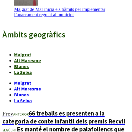
Malgrat de Mar inicia els tràmits per implementar
l’aparcament regulat al municipi
Àmbits geogràfics
Malgrat
Alt Maresme
Blanes
La Selva
Malgrat
Alt Maresme
Blanes
La Selva
66 treballs es presenten a la
Prev
ANTERIOR
categoria de conte infantil dels premis Recvll
Es manté el nombre de palafollencs que
SEGÜENT