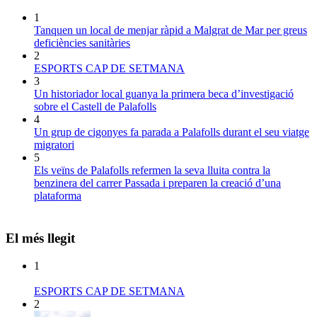
1
Tanquen un local de menjar ràpid a Malgrat de Mar per greus
deficiències sanitàries
2
ESPORTS CAP DE SETMANA
3
Un historiador local guanya la primera beca d’investigació
sobre el Castell de Palafolls
4
Un grup de cigonyes fa parada a Palafolls durant el seu viatge
migratori
5
Els veïns de Palafolls refermen la seva lluita contra la
benzinera del carrer Passada i preparen la creació d’una
plataforma
El més llegit
1
ESPORTS CAP DE SETMANA
2