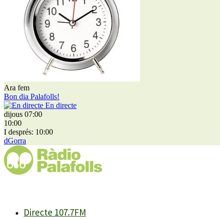
Ara fem
Bon dia Palafolls!
En directe
dijous 07:00
10:00
I després: 10:00
dGorra
Directe 107.7FM