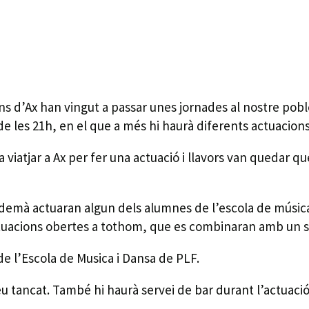
ns d’Ax han vingut a passar unes jornades al nostre pob
de les 21h, en el que a més hi haurà diferents actuacions
viatjar a Ax per fer una actuació i llavors van quedar qu
F, demà actuaran algun dels alumnes de l’escola de músic
ctuacions obertes a tothom, que es combinaran amb un 
e l’Escola de Musica i Dansa de PLF.
eu tancat. També hi haurà servei de bar durant l’actuació