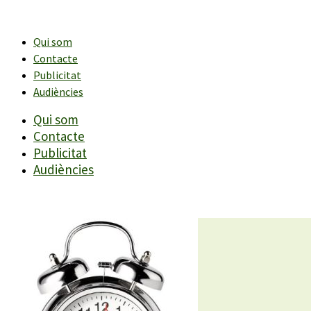
Vés
al
contingut
Qui som
Contacte
Publicitat
Audiències
Qui som
Contacte
Publicitat
Audiències