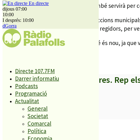
En directe
Segons Freixa, la trobada de demà també servirà per c
dijous 07:00
10:00
I és que a finals de maig es van fer eleccions municipal
I després: 10:00
dGorra
serà a PLF, acompanyat d’alguns nous regidors, per ven
Es dóna el cas que l’alcalde d’Ax també és nou, ja que 
Directe 107.7FM
A partir d’ara no et perdis res. Rep el
Darrer informatiu
Podcasts
Programació
Actualitat
General
SUBSCRIURE’M
Societat
Comarcal
És tendència ara
Política
Economia
1