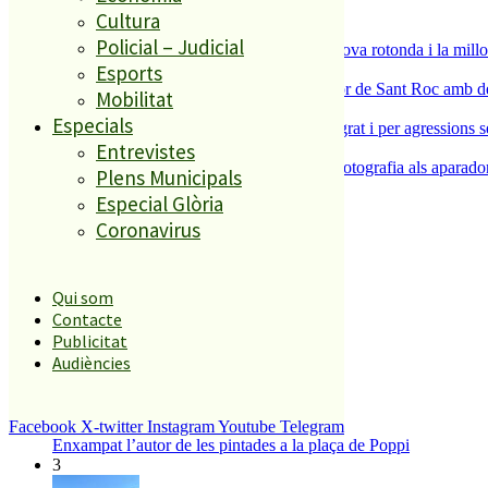
ESPORTS CAP DE SETMANA
Cultura
2
Policial – Judicial
S’aprova definitivament el projecte de la nova rotonda i la millo
Esports
3
Malgrat de Mar enceta demà la Festa Major de Sant Roc amb deu 
Mobilitat
4
Especials
Dos detinguts per robatoris violents a Malgrat i per agressions 
Entrevistes
5
L’ACEP i l’AFIC s’uneixen per portar la fotografia als aparador
Plens Municipals
Especial Glòria
Coronavirus
El més llegit
1
Qui som
ESPORTS CAP DE SETMANA
Contacte
2
Publicitat
Audiències
Facebook
X-twitter
Instagram
Youtube
Telegram
Enxampat l’autor de les pintades a la plaça de Poppi
3