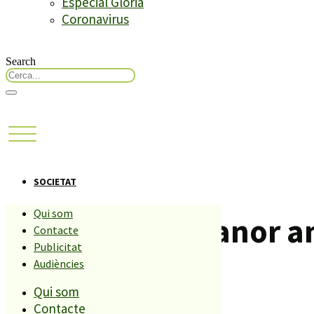
Especial Glòria
Coronavirus
Search
SOCIETAT
Qui som
Sopar de germanor am
Contacte
Publicitat
Audiències
Compartiu aquesta història
Qui som
Contacte