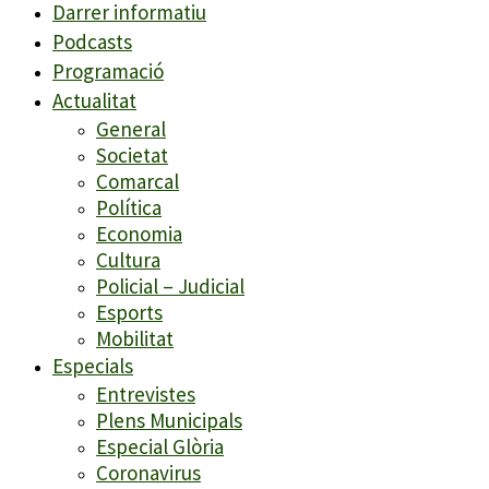
Darrer informatiu
Podcasts
Programació
Actualitat
General
Societat
Comarcal
Política
Economia
Cultura
Policial – Judicial
Esports
Mobilitat
Especials
Entrevistes
Plens Municipals
Especial Glòria
Coronavirus