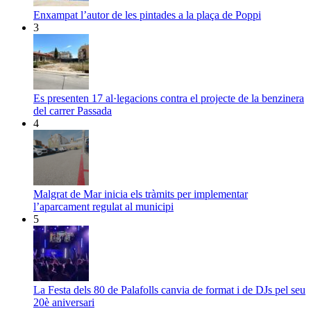
Enxampat l’autor de les pintades a la plaça de Poppi
3
Es presenten 17 al·legacions contra el projecte de la benzinera
del carrer Passada
4
Malgrat de Mar inicia els tràmits per implementar
l’aparcament regulat al municipi
5
La Festa dels 80 de Palafolls canvia de format i de DJs pel seu
20è aniversari