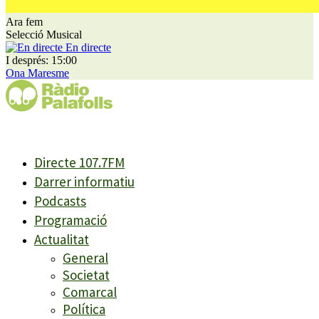
Ara fem
Selecció Musical
En directe
I després: 15:00
Ona Maresme
Directe 107.7FM
Darrer informatiu
Podcasts
Programació
Actualitat
General
Societat
Comarcal
Política