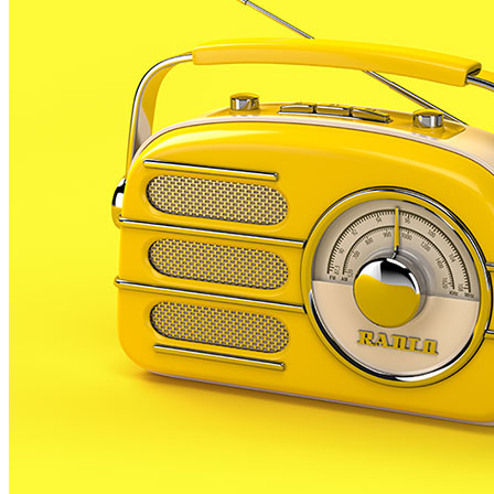
Els trens de les línies R1, R3 i R4 que circulen en
sentit nord circulen amb vint minuts de retard
aquest dijous al matí a causa d’un tren avariat a la via
vuit de l’Estació de Sants de Barcelona, que és la que
connecta amb Plaça Catalunya, Arc de Triomf i Sant
Andreu Arenal. La incidència ha començat a les 7:55
hores i els tècnics de la companyia ferroviària estan
treballant per solucionar la incidència i retirar el
comboi de la via.
Mentrestant els trens de l’R1, l’R3 i l’R4 es desvien
per altres vies de l’Estació de Sants, cosa que
comporta retards en el servei.
Això afecta als trens que surten de BCN cap a la
nostra zona per la línia del Maresme