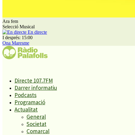
Ara fem
Selecció Musical
En directe
I després: 15:00
Ona Maresme
A partir d’ara no et perdis res. Rep
els titulars al teu correu
Directe 107.7FM
Darrer informatiu
Podcasts
SUBSCRIURE’M
Programació
Actualitat
És tendència ara
General
Societat
1
ESPORTS CAP DE SETMANA
Comarcal
2