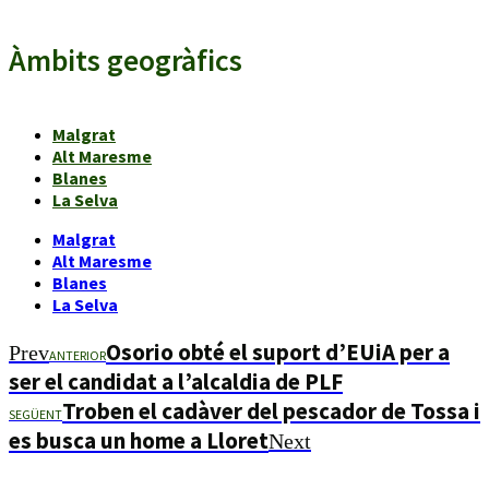
Àmbits geogràfics
Malgrat
Alt Maresme
Blanes
La Selva
Malgrat
Alt Maresme
Blanes
La Selva
Osorio obté el suport d’EUiA per a
Prev
ANTERIOR
ser el candidat a l’alcaldia de PLF
Troben el cadàver del pescador de Tossa i
SEGÜENT
es busca un home a Lloret
Next