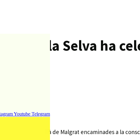
esme i la Selva ha ce
rat
tagram
Youtube
Telegram
al parc Francesc Macià de Malgrat encaminades a la consc