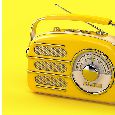
sense Hiperactivitat, conegut per les seves sigles; TD
Les activitats d’aquest dissabte van ser una pedalada p
amb una xocolatada. Durant tot el dia, a més, hi va hav
El nostre municipi hi ha participat amb la presència d
TDAH’. També hi van actuar les alumnes de l’escola de
Tot el recaptat durant la jornada anirà destinat a les 
en les quals es forma a famílies i a diferents professio
membres de l’Associació TDAH Maresme i la Selva, Fina
Tret d’aquestes activitats, l’Associació treballa durant 
iniciativa d’un grup de pares i mares que convivien amb e
de fer més amena la convivència amb el TDAH.
La jornada va comptar amb nombrós públic que va anima