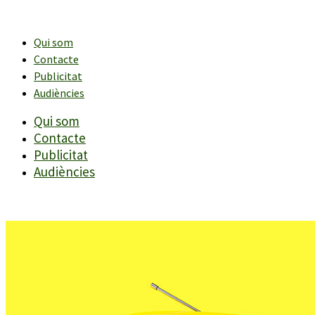
Vés
al
contingut
Qui som
Contacte
Publicitat
Audiències
Qui som
Contacte
Publicitat
Audiències