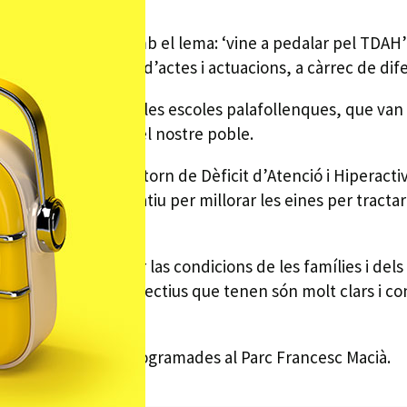
AH
opular i solidaria amb el lema: ‘vine a pedalar pel TDAH’
er una programació d’actes i actuacions, a càrrec de dife
e diferents mares de les escoles palafollenques, que van
 Dansa del Ventre del nostre poble.
jornades sobre el Trastorn de Dèficit d’Atenció i Hiperac
nals de l’àmbit educatiu per millorar les eines per tracta
 Esquin.
tot l’any per millorar las condicions de les famílies i de
l trastorn i els objectius que tenen són molt clars i conc
r les activitats programades al Parc Francesc Macià.