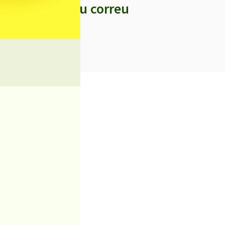
s titulars al teu correu
iciències sanitàries
 el Castell de Palafolls
igratori
t