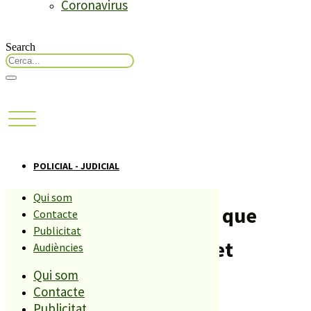
Coronavirus
Search
POLICIAL - JUDICIAL
Qui som
Desarticulen una xarxa que
Contacte
Publicitat
prostituïa dones a Lloret
Audiències
Qui som
Compartiu aquesta història
Contacte
Publicitat