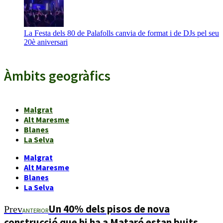
La Festa dels 80 de Palafolls canvia de format i de DJs pel seu
20è aniversari
Àmbits geogràfics
Malgrat
Alt Maresme
Blanes
La Selva
Malgrat
Alt Maresme
Blanes
La Selva
Un 40% dels pisos de nova
Prev
ANTERIOR
construcció que hi ha a Mataró estan buits