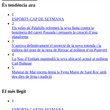
És tendència ara
1
ESPORTS CAP DE SETMANA
2
Els veïns de Palafolls refermen la seva lluita contra la
benzinera del carrer Passada i preparen la creació d’una
plataforma
3
S’aprova definitivament el projecte de la nova rotonda i la
millora del pont de la riera de Reixac al polígon d’en Puigvert
4
La Nau d’Entitats mantindrà la seva ubicació actual al polígon
Can Baltasar
5
Malgrat de Mar enceta demà la Festa Major de Sant Roc amb
deu dies de festa i tradició
El més llegit
1
ESPORTS CAP DE SETMANA