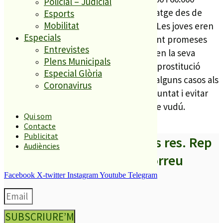
Policial – Judicial
euros, en concepte de despeses de viatge des de
Esports
Mobilitat
Nigèria, que els era impossible saldar. Les joves eren
Especials
captades al seu país d’origen mitjançant promeses
Entrevistes
falses de feina a Europa i, una vegada en la seva
Plens Municipals
destinació, eren obligades a exercir la prostitució
Especial Glòria
mitjançant amenaces, extensibles en alguns casos als
Coronavirus
seus familiars. Per doblegar la seva voluntat i evitar
una possible fugida, utilitzaven ritus de vudú.
Qui som
Contacte
Publicitat
A partir d’ara no et perdis res. Rep
Audiències
els titulars al teu correu
Facebook
X-twitter
Instagram
Youtube
Telegram
SUBSCRIURE’M