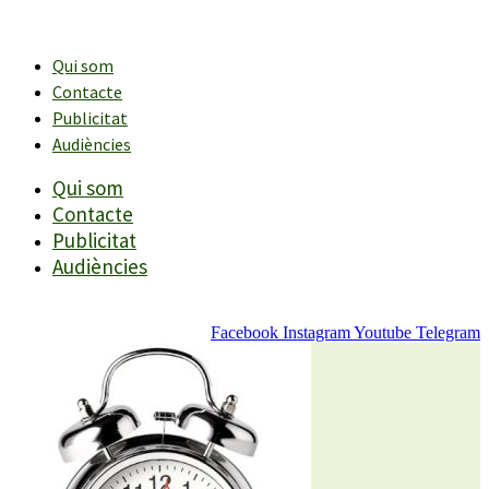
Vés
al
contingut
Qui som
Contacte
Publicitat
Audiències
Qui som
Contacte
Publicitat
Audiències
Facebook
Instagram
Youtube
Telegram