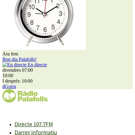
Ara fem
Bon dia Palafolls!
En directe
divendres 07:00
10:00
I després: 10:00
dGorra
Directe 107.7FM
Darrer informatiu