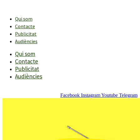
Vés
al
contingut
Qui som
Contacte
Publicitat
Audiències
Qui som
Contacte
Publicitat
Audiències
Facebook
Instagram
Youtube
Telegram