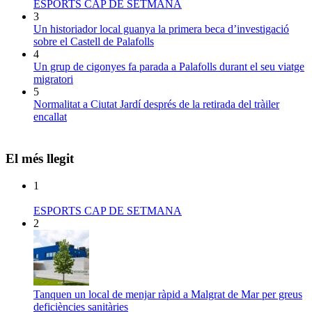
ESPORTS CAP DE SETMANA
3
Un historiador local guanya la primera beca d’investigació
sobre el Castell de Palafolls
4
Un grup de cigonyes fa parada a Palafolls durant el seu viatge
migratori
5
Normalitat a Ciutat Jardí després de la retirada del tràiler
encallat
El més llegit
1
ESPORTS CAP DE SETMANA
2
Tanquen un local de menjar ràpid a Malgrat de Mar per greus
deficiències sanitàries