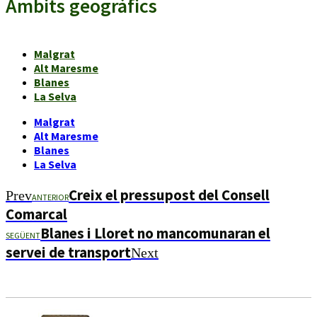
Àmbits geogràfics
Malgrat
Alt Maresme
Blanes
La Selva
Malgrat
Alt Maresme
Blanes
La Selva
Creix el pressupost del Consell
Prev
ANTERIOR
Comarcal
Blanes i Lloret no mancomunaran el
SEGÜENT
servei de transport
Next