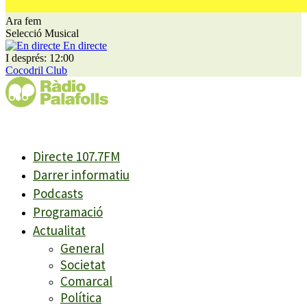
Ara fem
Selecció Musical
En directe
I després: 12:00
Cocodril Club
Directe 107.7FM
Darrer informatiu
Podcasts
Programació
Actualitat
General
Societat
Comarcal
Política