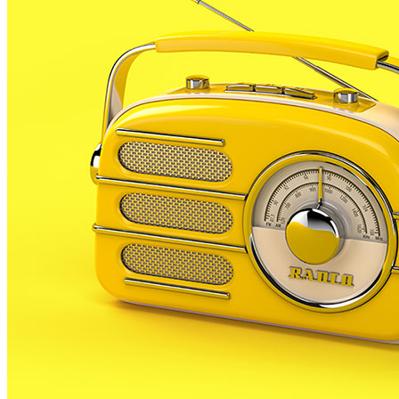
dos recintes que acullen el certamen, el pavelló del
Palauet i el gimnàs de l’Escola Mas Prats, han obert
les portes. La fira s’allargarà des d’avui fins el dia 4 de
gener, exceptuant el primer dia de l’any 2016, que
tancarà portes.
Avui, doncs, pren forma una tasca d’organització que
ve de molts mesos enrere. El Juga Juga mou moltes
activitats i quantitats importants d’infants, per això
cal tenir-ho tot molt ben preparat. La seguretat i el
bon desenvolupament de les diferents activitats
previstes és cabdal per a l’organització, que ha
treballat des del setembre perquè els nens de
Palafolls gaudeixin d’aquests dies amb múltiples
oportunitats.
De fet, en el decurs d’aquesta preparació, i per tal