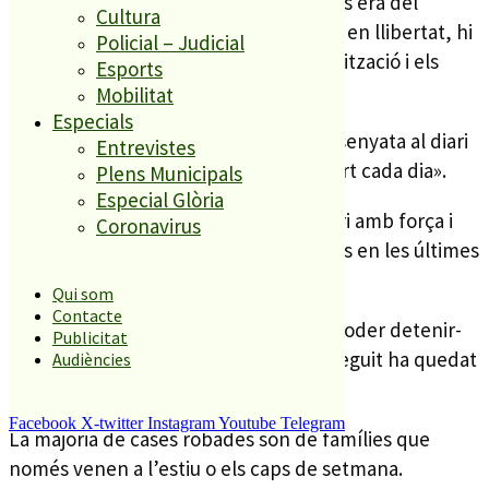
casa on es va trobar els objectes robats era del
Cultura
detingut. Tres dies després de quedar en llibertat, hi
Policial – Judicial
van tornar a haver robatoris a la urbanització i els
Esports
mossos el van tornar a detenir.
Mobilitat
Especials
De fet, fonts de la investigació han assenyata al diari
Entrevistes
digital, El Nacional.cat, que «Entra i surt cada dia».
Plens Municipals
Especial Glòria
L’home té 25 antecedents per robatori amb força i
Coronavirus
els Mossos investiguen 9 assalts a cases en les últimes
setmanes, tots a PineMar.
Qui som
Contacte
La policia es lamenta que costa molt poder detenir-
Publicitat
lo
in-fraganti
i que quan ho han aconseguit ha quedat
Audiències
en llibertat en unes hores.
Facebook
X-twitter
Instagram
Youtube
Telegram
La majoria de cases robades són de famílies que
només venen a l’estiu o els caps de setmana.