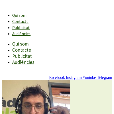
Vés
al
contingut
Qui som
Contacte
Publicitat
Audiències
Qui som
Contacte
Publicitat
Audiències
Facebook
Instagram
Youtube
Telegram