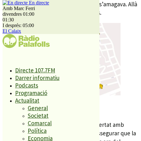
En directe
ordre d’escorcoll del pis on veien que s’amagava. Allà
Amb Marc Ferri
hi van trobar fins a 145 objectes robats.
divendres 01:00
01:30
I després: 05:00
El Calaix
Directe 107.7FM
Darrer informatiu
Podcasts
Programació
Actualitat
mapa de les cases robades.
General
ElNacional.cat
Societat
Comarcal
Tot i això la jutgessa el va deixar en llibertat amb
Política
càrrecs al entendre que no es podia assegurar que la
Economia