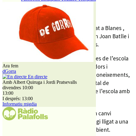
10 MARÇ, 2016
El projecte d’Escoles Tàndem ha arribat a Blanes ,
amb la incorporació de l’Escola Mossèn Joan Batlle i
el Centre d’Estudis Avançats de Blanes.
Durant els propers tres anys els mestres de l’escola
treballaran conjuntament amb formadors i
Ara fem
dGorra
investigadors del CEAB intercanviant coneixements,
En directe
experiències i material pedagògic per tal de
Amb Albert Quiruga i Jordi Pratsevalls
divendres 10:00
transferir-los després als estudiants de l’escola amb
13:00
metodologies innovadores.
I després: 13:00
Informatiu migdia
L’objectiu del Tàndem és incentivar un canvi
metodològic al centre educatiu que vagi lligat a una
especialització en l’àmbit del medi ambient.