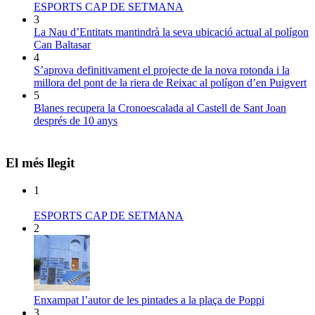
ESPORTS CAP DE SETMANA
3
La Nau d’Entitats mantindrà la seva ubicació actual al polígon
Can Baltasar
4
S’aprova definitivament el projecte de la nova rotonda i la
millora del pont de la riera de Reixac al polígon d’en Puigvert
5
Blanes recupera la Cronoescalada al Castell de Sant Joan
després de 10 anys
El més llegit
1
ESPORTS CAP DE SETMANA
2
Enxampat l’autor de les pintades a la plaça de Poppi
3