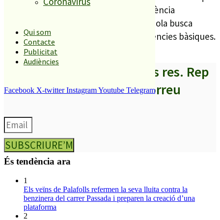
Coronavirus
fa la institució juntament amb l’experiència
pedagògica dels professionals de l’escola busca
Qui som
l’adquisició de coneixement i competències bàsiques.
Contacte
Publicitat
Audiències
A partir d’ara no et perdis res. Rep
els titulars al teu correu
Facebook
X-twitter
Instagram
Youtube
Telegram
SUBSCRIURE’M
És tendència ara
1
Els veïns de Palafolls refermen la seva lluita contra la
benzinera del carrer Passada i preparen la creació d’una
plataforma
2