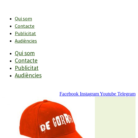
Vés
al
contingut
Qui som
Contacte
Publicitat
Audiències
Qui som
Contacte
Publicitat
Audiències
Facebook
Instagram
Youtube
Telegram