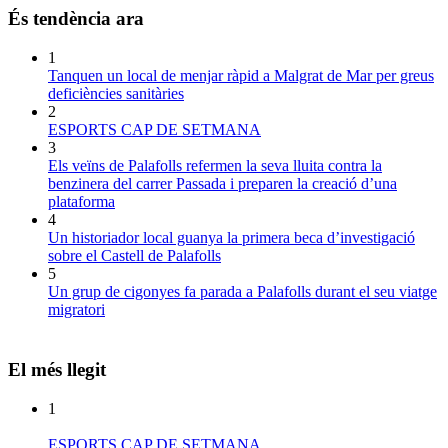
És tendència ara
1
Tanquen un local de menjar ràpid a Malgrat de Mar per greus
deficiències sanitàries
2
ESPORTS CAP DE SETMANA
3
Els veïns de Palafolls refermen la seva lluita contra la
benzinera del carrer Passada i preparen la creació d’una
plataforma
4
Un historiador local guanya la primera beca d’investigació
sobre el Castell de Palafolls
5
Un grup de cigonyes fa parada a Palafolls durant el seu viatge
migratori
El més llegit
1
ESPORTS CAP DE SETMANA