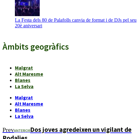
La Festa dels 80 de Palafolls canvia de format i de DJs pel seu
20è aniversari
Àmbits geogràfics
Malgrat
Alt Maresme
Blanes
La Selva
Malgrat
Alt Maresme
Blanes
La Selva
Dos joves agredeixen un vigilant de
Prev
ANTERIOR
Rodalies