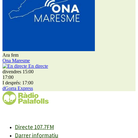
Ara fem
Ona Maresme
En directe
divendres 15:00
17:00
I després: 17:00
dGorra Express
Directe 107.7FM
Darrer informatiu