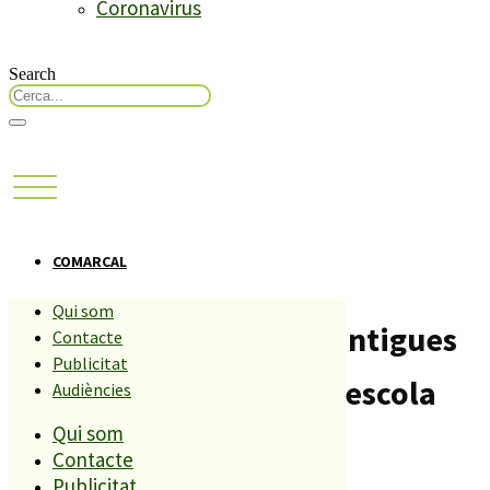
Coronavirus
Search
COMARCAL
Qui som
Malgrat reformarà les antigues
Contacte
Publicitat
cases dels mestres de l’escola
Audiències
Qui som
Montserrat
Contacte
Publicitat