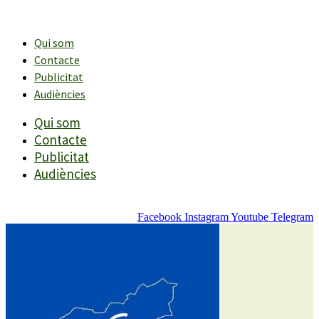
Vés
al
contingut
Qui som
Contacte
Publicitat
Audiències
Qui som
Contacte
Publicitat
Audiències
Facebook
Instagram
Youtube
Telegram