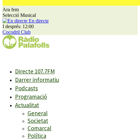
Ara fem
Selecció Musical
En directe
I després: 12:00
Cocodril Club
Directe 107.7FM
Darrer informatiu
Podcasts
Programació
Actualitat
General
Societat
Comarcal
Política