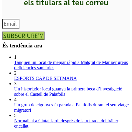
els titulars al teu correu
SUBSCRIURE’M
És tendència ara
1
Tanquen un local de menjar ràpid a Malgrat de Mar per greus
deficiències sanitàries
2
ESPORTS CAP DE SETMANA
3
Un historiador local guanya la primera beca d’investigació
sobre el Castell de Palafolls
4
Un grup de cigonyes fa parada a Palafolls durant el seu viatge
migratori
5
Normalitat a Ciutat Jardí després de la retirada del tràiler
encallat