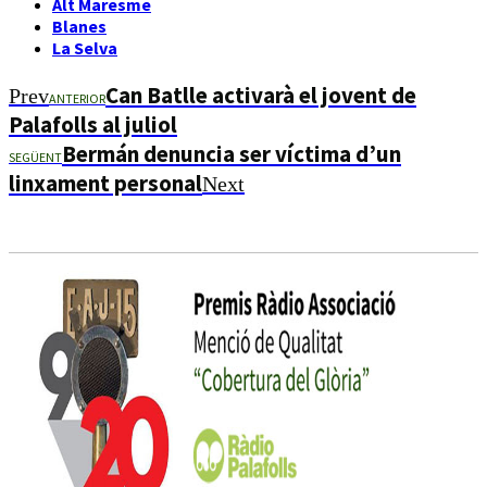
Alt Maresme
Blanes
La Selva
Can Batlle activarà el jovent de
Prev
ANTERIOR
Palafolls al juliol
Bermán denuncia ser víctima d’un
SEGÜENT
linxament personal
Next