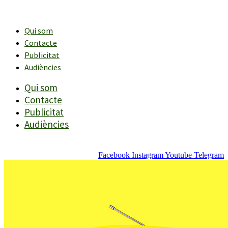
Vés
al
contingut
Qui som
Contacte
Publicitat
Audiències
Qui som
Contacte
Publicitat
Audiències
Facebook
Instagram
Youtube
Telegram