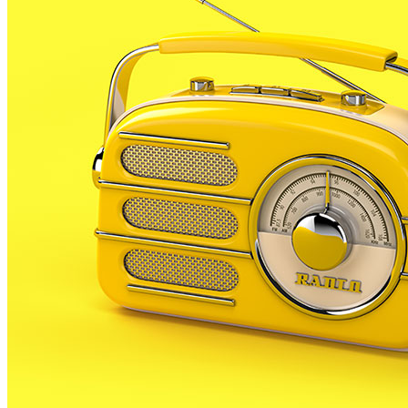
seguit d’activitats ambientades en la nit més mística
de tot l’any, la nit de Sant Joan. Des de les 6 de la
tarda i fins a les 10 de la nit, el carrer Major i la Plaça
Major acolliran espectacles molt variats per tota la
família.
La plaça de l’Ajuntament serà un dels escenaris on es
podrà gaudir d’aquesta fira temàtica on es podran
trobar diverses parades relacionades amb el món de
l’esoterisme. En la Nit d’Oracles es podrà preveure el
futur o estaran a l’abast objectes molt diversos per
millorar situacions que poden amoïnar a les
persones, com ara amulets, espelmes, entre d’altres
productes màgics. En Francesc Treserres, President
de l’Associació de Comerciants i Empresaris de
Palafolls, un dels responsables de la Fira, ens explica
que aquesta mostra temàtica aglutina més gent del