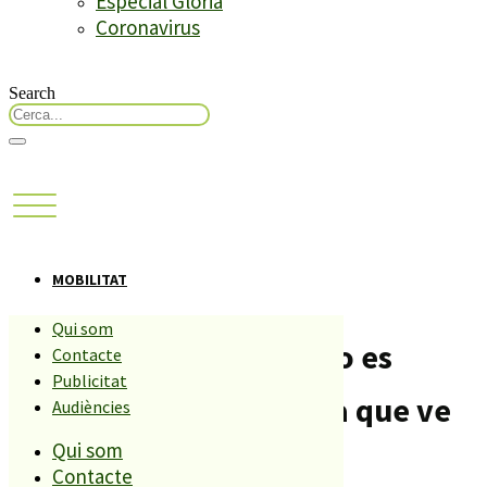
Especial Glòria
Coronavirus
Search
MOBILITAT
Qui som
La zona verda de PLF no es
Contacte
Publicitat
multarà fins la setmana que ve
Audiències
Qui som
Compartiu aquesta història
Contacte