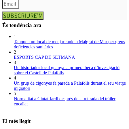
SUBSCRIURE’M
És tendència ara
1
Tanquen un local de menjar ràpid a Malgrat de Mar per greus
deficiències sanitàries
2
ESPORTS CAP DE SETMANA
3
Un historiador local guanya la primera beca d’investigació
sobre el Castell de Palafolls
4
Un grup de cigonyes fa parada a Palafolls durant el seu viatge
migratori
5
Normalitat a Ciutat Jardí després de la retirada del tràiler
encallat
El més llegit