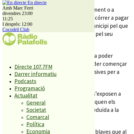
En directe
Amb Marc Ferri
Tot i això, no tots han arribat correctament o a
divendres 23:00
temps, o bé molts veïns han hagut de córrer a pagar
11:25
I després: 12:00
l’impost o bé el paguen en un altre municipi pel que
Cocodril Club
no li correspon el distintiu de resident pel seu
vehicle.
En aquesta setmana de marge s’espera poder
resoldre aquestes circumstàncies i poder començar
Directe 107.7FM
la regulació de les zones verdes, exclusives per a
Darrer informatiu
vehicles amb el distintiu de resident.
Podcasts
Programació
Aquells que estacionin irregularment s’exposen a
Actualitat
sancions de 100€ i no de 250€ com indiquen els
General
cartells. Una multa que es pot veure reduïda a la
Societat
Comarcal
meitat si es paga de forma ràpida.
Política
Economia
El que sí que funciona ja són les zones blaves que al