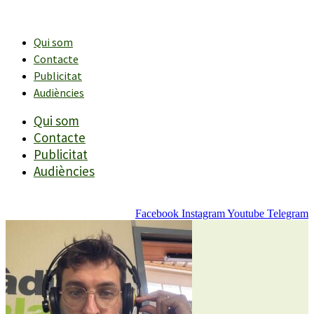
Vés
al
contingut
Qui som
Contacte
Publicitat
Audiències
Qui som
Contacte
Publicitat
Audiències
Facebook
Instagram
Youtube
Telegram