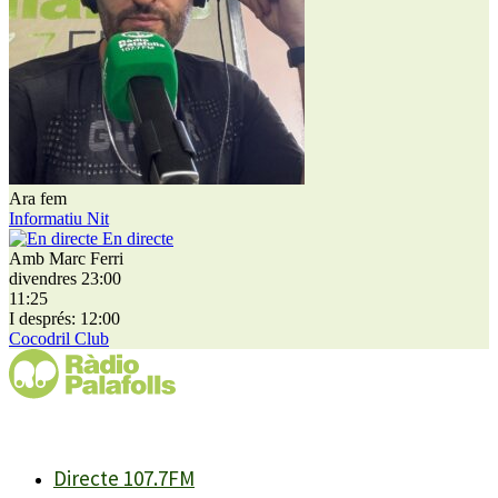
Ara fem
Informatiu Nit
En directe
Amb Marc Ferri
divendres 23:00
11:25
I després: 12:00
Cocodril Club
Directe 107.7FM