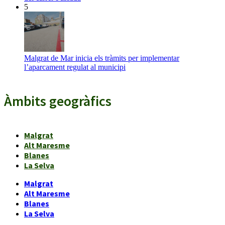
5
Malgrat de Mar inicia els tràmits per implementar
l’aparcament regulat al municipi
Àmbits geogràfics
Malgrat
Alt Maresme
Blanes
La Selva
Malgrat
Alt Maresme
Blanes
La Selva