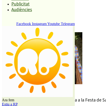
Publicitat
(vade.cat)
Audiències
REDACCIÓ
2 DESEMBRE, 2017
Facebook
Instagram
Youtube
Telegram
(vade.cat)
Divendres es va donar el tret de sortida a la Festa de 
Ara fem
Estiu a RP