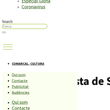
Especial Glòria
Coronavirus
Search
COMARCAL
,
CULTURA
Qui som
En marxa la Festa de 
Contacte
Publicitat
Audiències
Compartiu aquesta història
Qui som
Contacte