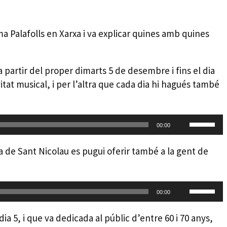
 Palafolls en Xarxa i va explicar quines amb quines
a partir del proper dimarts 5 de desembre i fins el dia
itat musical, i per l’altra que cada dia hi hagués també
Feu
00:00
servir
les
ta de Sant Nicolau es pugui oferir també a la gent de
tecles
de
Feu
fletxa
00:00
servir
cap
les
amunt/c
ia 5, i que va dedicada al públic d’entre 60 i 70 anys,