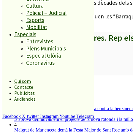
amb música i ambient de l’època de les dècades dels se
Cultura
Policial – Judicial
Entre d’altres activitats, també destaquen les “Barraq
Esports
Mobilitat
Especials
A partir d’ara no et perdis res. Rep el
Entrevistes
Plens Municipals
Especial Glòria
Coronavirus
SUBSCRIURE’M
És tendència ara
Qui som
Contacte
Publicitat
1
ESPORTS CAP DE SETMANA
Audiències
2
Els veïns de Palafolls refermen la seva lluita contra la benziner
3
Facebook
X-twitter
Instagram
Youtube
Telegram
S’aprova definitivament el projecte de la nova rotonda i la millo
4
Malgrat de Mar enceta demà la Festa Major de Sant Roc amb deu 