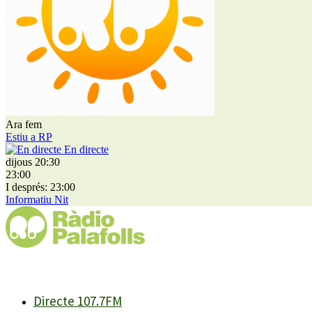
Ara fem
Estiu a RP
En directe
dijous 20:30
23:00
I després: 23:00
Informatiu Nit
Directe 107.7FM