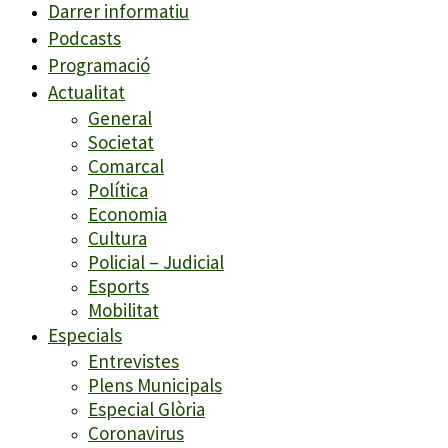
Darrer informatiu
Podcasts
Programació
Actualitat
General
Societat
Comarcal
Política
Economia
Cultura
Policial – Judicial
Esports
Mobilitat
Especials
Entrevistes
Plens Municipals
Especial Glòria
Coronavirus