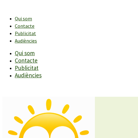
Vés
al
contingut
Qui som
Contacte
Publicitat
Audiències
Qui som
Contacte
Publicitat
Audiències