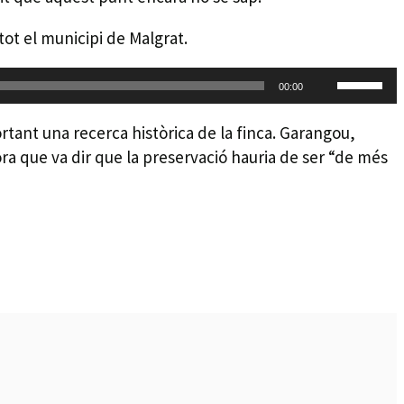
per
a
tot el municipi de Malgrat.
incremen
o
Feu
00:00
disminui
servir
el
les
ortant una recerca històrica de la finca. Garangou,
volum.
tecles
ora que va dir que la preservació hauria de ser “de més
de
fletxa
cap
amunt/c
avall
per
a
incremen
o
disminui