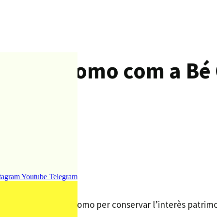
 Can Palomo com a Bé 
tagram
Youtube
Telegram
 la finca de Can Palomo per conservar l’interès patrimoni