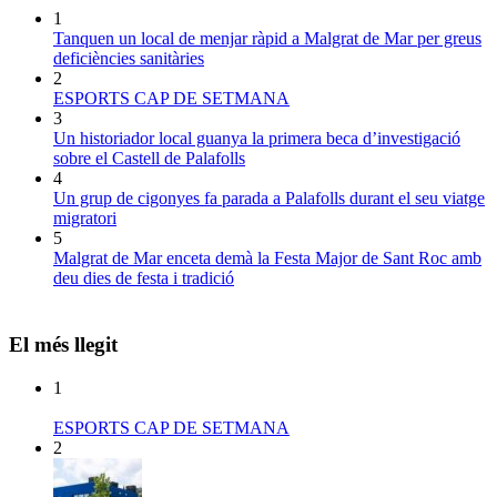
1
Tanquen un local de menjar ràpid a Malgrat de Mar per greus
deficiències sanitàries
2
ESPORTS CAP DE SETMANA
3
Un historiador local guanya la primera beca d’investigació
sobre el Castell de Palafolls
4
Un grup de cigonyes fa parada a Palafolls durant el seu viatge
migratori
5
Malgrat de Mar enceta demà la Festa Major de Sant Roc amb
deu dies de festa i tradició
El més llegit
1
ESPORTS CAP DE SETMANA
2