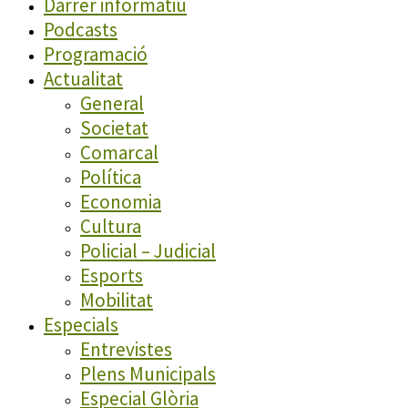
Darrer informatiu
Podcasts
Programació
Actualitat
General
Societat
Comarcal
Política
Economia
Cultura
Policial – Judicial
Esports
Mobilitat
Especials
Entrevistes
Plens Municipals
Especial Glòria