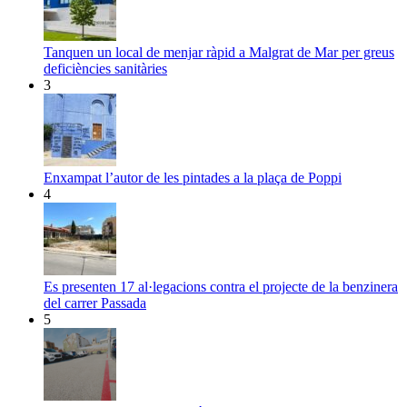
Tanquen un local de menjar ràpid a Malgrat de Mar per greus
deficiències sanitàries
3
Enxampat l’autor de les pintades a la plaça de Poppi
4
Es presenten 17 al·legacions contra el projecte de la benzinera
del carrer Passada
5