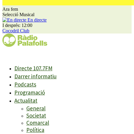
Ara fem
Selecció Musical
En directe
I després: 12:00
Cocodril Club
Directe 107.7FM
Darrer informatiu
Podcasts
Programació
Actualitat
General
Societat
Comarcal
Política