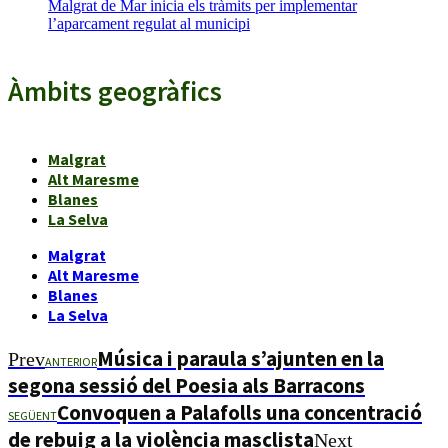
Malgrat de Mar inicia els tràmits per implementar
l’aparcament regulat al municipi
Àmbits geogràfics
Malgrat
Alt Maresme
Blanes
La Selva
Malgrat
Alt Maresme
Blanes
La Selva
Música i paraula s’ajunten en la
Prev
ANTERIOR
segona sessió del Poesia als Barracons
Convoquen a Palafolls una concentració
SEGÜENT
de rebuig a la violència masclista
Next