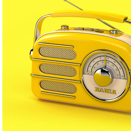
Estat actual del teatre. RP
L’acte de reinauguració se celebrarà aquest proper
dissabte 22 de desembre, i la demanda de reserves
per assistir-hi està anant a bon ritme.
Segons ha informat el consistori, s’estan donant les
últimes places per assistir a l’acte, que començarà a