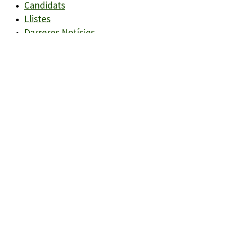
Candidats
Llistes
Darreres Notícies
Programes
Agenda
Candidats
Llistes
Darreres Notícies
Programes
Agenda