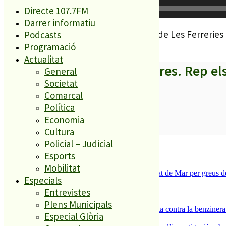
Reproductor
Directe 107.7FM
00:00
d'àudio
Darrer informatiu
Ahir mateix van ser els alumnes de p4 de Les Ferreries el
Podcasts
Programació
Actualitat
A partir d’ara no et perdis res. Rep el
General
Societat
Comarcal
Política
Economia
SUBSCRIURE’M
Cultura
Policial – Judicial
És tendència ara
Esports
1
Mobilitat
Tanquen un local de menjar ràpid a Malgrat de Mar per greus def
Especials
2
Entrevistes
ESPORTS CAP DE SETMANA
3
Plens Municipals
Els veïns de Palafolls refermen la seva lluita contra la benziner
Especial Glòria
4