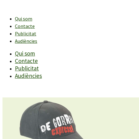
Vés
al
contingut
Qui som
Contacte
Publicitat
Audiències
Qui som
Contacte
Publicitat
Audiències