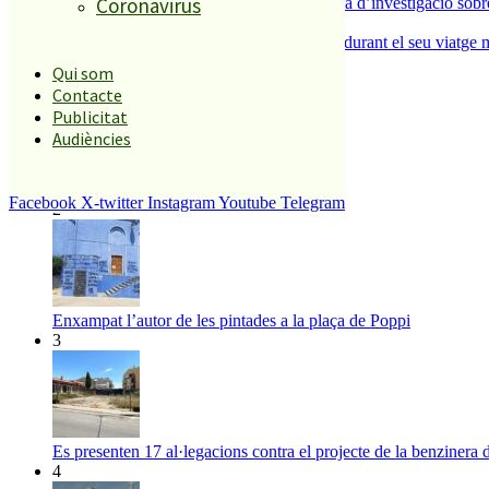
Coronavirus
Un historiador local guanya la primera beca d’investigació sobre
5
Un grup de cigonyes fa parada a Palafolls durant el seu viatge m
Qui som
Contacte
El més llegit
Publicitat
Audiències
1
ESPORTS CAP DE SETMANA
Facebook
X-twitter
Instagram
Youtube
Telegram
2
Enxampat l’autor de les pintades a la plaça de Poppi
3
Es presenten 17 al·legacions contra el projecte de la benzinera 
4