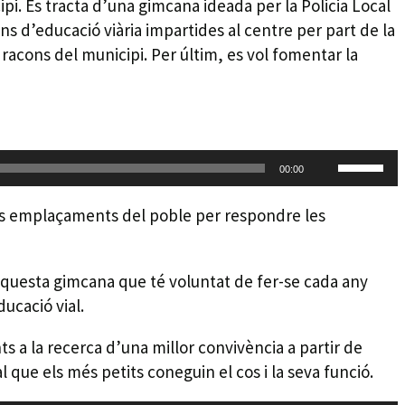
i. Es tracta d’una gimcana ideada per la Policia Local
ns d’educació viària impartides al centre per part de la
racons del municipi. Per últim, es vol fomentar la
Feu
00:00
servir
les
ents emplaçaments del poble per respondre les
tecles
de
aquesta gimcana que té voluntat de fer-se cada any
fletxa
ucació vial.
cap
amunt/c
nts a la recerca d’una millor convivència a partir de
avall
l que els més petits coneguin el cos i la seva funció.
per