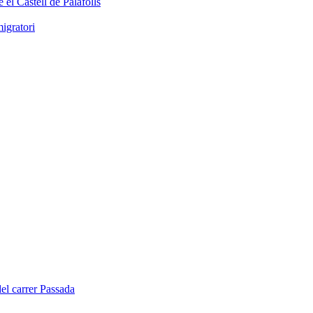
 el Castell de Palafolls
igratori
del carrer Passada