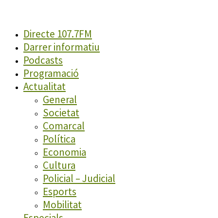
Directe 107.7FM
Darrer informatiu
Podcasts
Programació
Actualitat
General
Societat
Comarcal
Política
Economia
Cultura
Policial – Judicial
Esports
Mobilitat
Especials