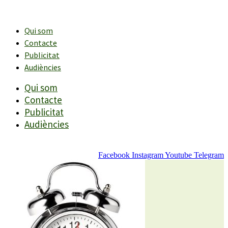
Vés
al
contingut
Qui som
Contacte
Publicitat
Audiències
Qui som
Contacte
Publicitat
Audiències
Facebook
Instagram
Youtube
Telegram