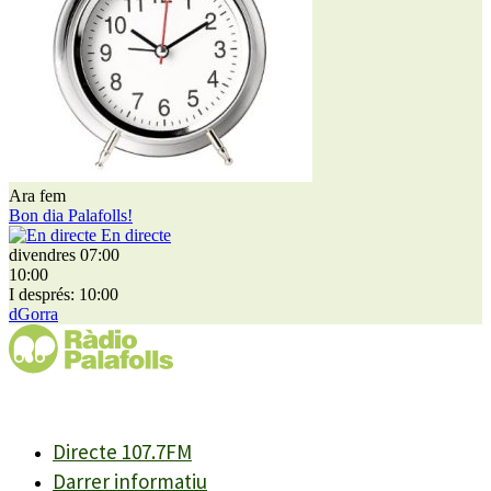
Ara fem
Bon dia Palafolls!
En directe
divendres 07:00
10:00
I després: 10:00
dGorra
Directe 107.7FM
Darrer informatiu