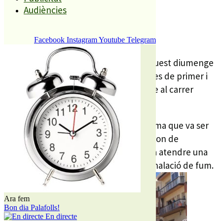
Audiències
REDACCIÓ
8 ABRIL, 2019
Facebook
Instagram
Youtube
Telegram
Una persona ha resultat ferida lleu aquest diumenge
al matí per inhalació de fum i cremades de primer i
segon grau en l’incendi d’un habitatge al carrer
Folch i Torres del barri de Sant Lluís.
Dues ambulàncies van atendre la víctima que va ser
traslladada a l’hospital de la Vall d’Ebron de
Barcelona. Segons algunes fonts es va atendre una
segona persona, en aquest cap per inhalació de fum.
Ara fem
Bon dia Palafolls!
En directe