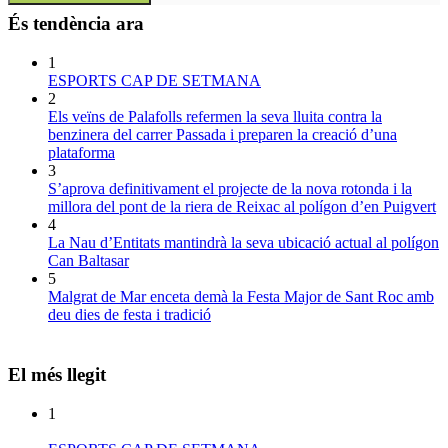
És tendència ara
1
ESPORTS CAP DE SETMANA
2
Els veïns de Palafolls refermen la seva lluita contra la
benzinera del carrer Passada i preparen la creació d’una
plataforma
3
S’aprova definitivament el projecte de la nova rotonda i la
millora del pont de la riera de Reixac al polígon d’en Puigvert
4
La Nau d’Entitats mantindrà la seva ubicació actual al polígon
Can Baltasar
5
Malgrat de Mar enceta demà la Festa Major de Sant Roc amb
deu dies de festa i tradició
El més llegit
1