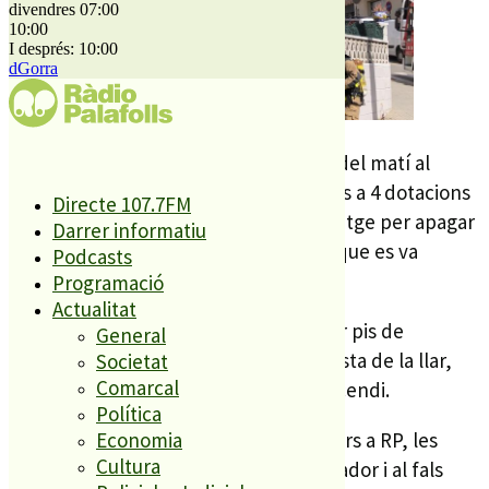
divendres 07:00
10:00
I després: 10:00
dGorra
L’incendi es va originar cap a ¼ de 12 del matí al
menjador de la casa i va mobilitzar fins a 4 dotacions
Directe 107.7FM
de bombers que van entrar a la’habitatge per apagar
Darrer informatiu
les flames. Una actuació de bombers que es va
Podcasts
allargar fins a 2/4 d’1 del migdia.
Programació
Actualitat
Primer van apagar les flames al primer pis de
General
l’habitatge i després van ventilar la resta de la llar,
Societat
Comarcal
que ha quedat força afectada per l’incendi.
Política
Segons han explicat fonts dels bombers a RP, les
Economia
Cultura
flames han cremat totalment el menjador i al fals