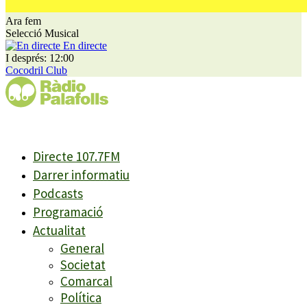
Ara fem
Selecció Musical
En directe
I després: 12:00
Cocodril Club
Directe 107.7FM
Darrer informatiu
Podcasts
Programació
Actualitat
General
Societat
Comarcal
Política