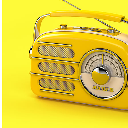
municipi i el motiu de la seva presència. Es tracta
d’una iniciativa de ciència ciutadana impulsada des
del Consell Superior d’Investigacions Científiques
(CSIC) i el Centre de Recerca Ecològica i Aplicacions
Forestals (CREAF), i que s’ha dividit en dues fases. La
primera s’ha dedicat a recollir i analitzar els insectes,
mentre que la segona, que ja fa uns dies que s’ha
iniciat, inclou directament la participació de la
ciutadania.
En aquest segon punt del projecte s’està promovent
l’ús d’una aplicació per a telèfons intel·ligents i
tauletes anomenada “APP Mosquito Alert”, una app
amb diverses funcionalitats. D’una banda, es poden
enviar fotos de mosquits per notificar la seva
presència; també es pot avisar en cas de rebre una