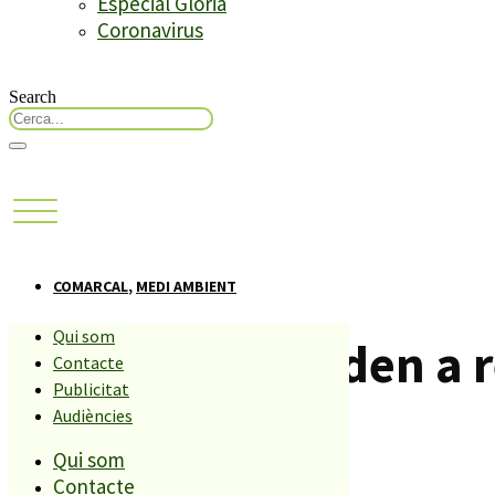
Especial Glòria
Coronavirus
Search
COMARCAL
,
MEDI AMBIENT
Qui som
50 escolars ajuden a r
Contacte
Publicitat
Audiències
Compartiu aquesta història
Qui som
Contacte