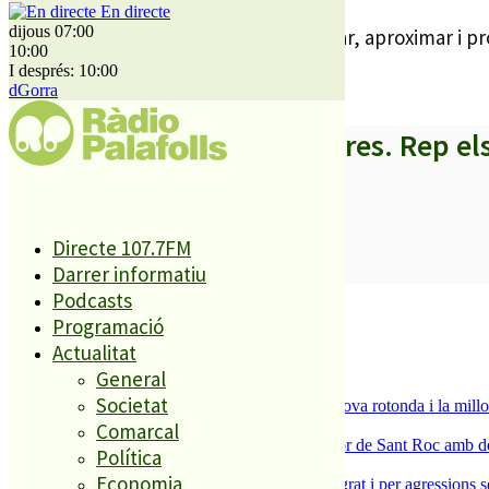
En directe
dijous 07:00
L’objectiu del programa és popularitzar, aproximar i p
10:00
l’Àrea d’Educació Física.
I després: 10:00
dGorra
A partir d’ara no et perdis res. Rep el
Directe 107.7FM
SUBSCRIURE’M
Darrer informatiu
Podcasts
És tendència ara
Programació
1
Actualitat
ESPORTS CAP DE SETMANA
General
2
Societat
S’aprova definitivament el projecte de la nova rotonda i la millo
3
Comarcal
Malgrat de Mar enceta demà la Festa Major de Sant Roc amb deu 
Política
4
Economia
Dos detinguts per robatoris violents a Malgrat i per agressions 