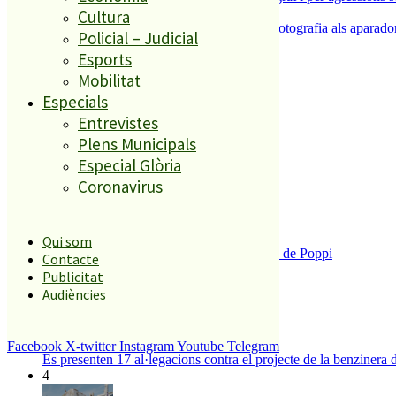
5
Cultura
L’ACEP i l’AFIC s’uneixen per portar la fotografia als aparador
Policial – Judicial
Esports
Mobilitat
El més llegit
Especials
1
Entrevistes
Plens Municipals
ESPORTS CAP DE SETMANA
Especial Glòria
2
Coronavirus
Qui som
Enxampat l’autor de les pintades a la plaça de Poppi
Contacte
3
Publicitat
Audiències
Facebook
X-twitter
Instagram
Youtube
Telegram
Es presenten 17 al·legacions contra el projecte de la benzinera 
4