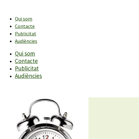
Vés
al
contingut
Qui som
Contacte
Publicitat
Audiències
Qui som
Contacte
Publicitat
Audiències