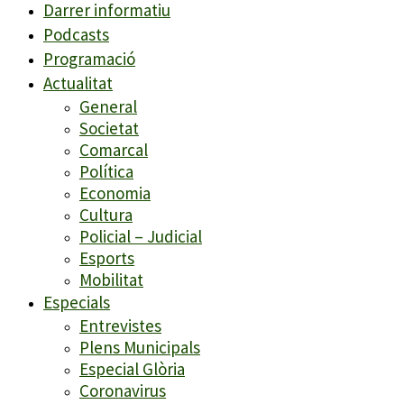
Darrer informatiu
Podcasts
Programació
Actualitat
General
Societat
Comarcal
Política
Economia
Cultura
Policial – Judicial
Esports
Mobilitat
Especials
Entrevistes
Plens Municipals
Especial Glòria
Coronavirus