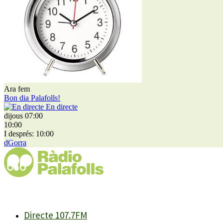
Ara fem
Bon dia Palafolls!
En directe
dijous 07:00
10:00
I després: 10:00
dGorra
Directe 107.7FM