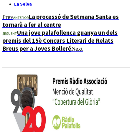
La Selva
La processó de Setmana Santa es
Prev
ANTERIOR
tornarà a fer al centre
Una jove palafollenca guanya un dels
SEGÜENT
premis del 15è Concurs Literari de Relats
Breus per a Joves Bolleré
Next