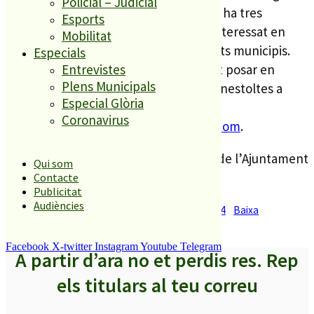
Policial – Judicial
fetes a mà, el ball, etc. Actualment, hi ha tres
Esports
entitats palafollenques que ja s’han interessat en
Mobilitat
participar, a banda d’altres de diferents municipis.
Especials
Tothom interessat en participar es pot posar en
Entrevistes
Plens Municipals
contacte amb la Comissió de Reis i Carnestoltes a
Especial Glòria
l’adreça de correu electrònic
Coronavirus
comissiodereisicarnestoles@hotmail.com
.
Les bases les podeu consultar al web de l’Ajuntament
Qui som
i en el següent document:
Contacte
Publicitat
Audiències
Rua de Carnestoltes de Palafolls 2024
Baixa
Facebook
X-twitter
Instagram
Youtube
Telegram
A partir d’ara no et perdis res. Rep
els titulars al teu correu