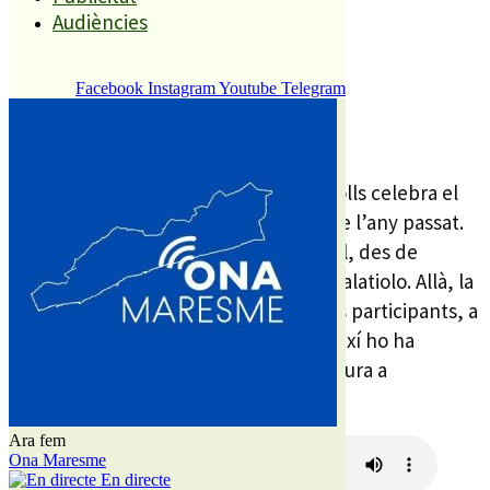
Compartiu aquesta història
Audiències
Facebook
Instagram
Youtube
Telegram
REDACCIÓ
26 GENER, 2024
El proper dissabte 17 de febrer, Palafolls celebra el
Carnestoltes en un format similar al de l’any passat.
La cercavila farà el recorregut habitual, des de
l’Avinguda Costa Brava fins al Forum Palatiolo. Allà, la
festa seguirà amb música i premis pels participants, a
banda d’una xocolatada amb xurros. Així ho ha
detallat Ricard Morales, tècnic de Cultura a
l’Ajuntament de Palafolls.
Ara fem
Ona Maresme
En directe