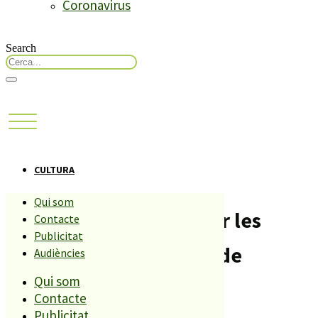
Coronavirus
Search
CULTURA
Qui som
Ja es poden formalitzar les
Contacte
Publicitat
inscripcions per la rua de
Audiències
Qui som
Carnestoltes
Contacte
Publicitat