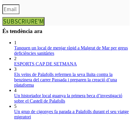
SUBSCRIURE’M
És tendència ara
1
Tanquen un local de menjar ràpid a Malgrat de Mar per greus
deficiències sanitàries
2
ESPORTS CAP DE SETMANA
3
Els veïns de Palafolls refermen la seva lluita contra la
benzinera del carrer Passada i preparen la creació d’una
plataforma
4
Un historiador local guanya la primera beca d’investigació
sobre el Castell de Palafolls
5
Un grup de cigonyes fa parada a Palafolls durant el seu viatge
migratori