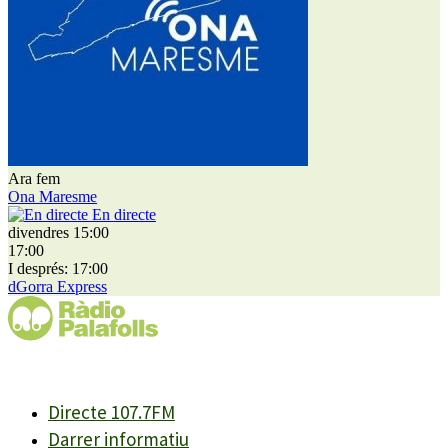
Ara fem
Ona Maresme
En directe
divendres 15:00
17:00
I després: 17:00
dGorra Express
Directe 107.7FM
Darrer informatiu