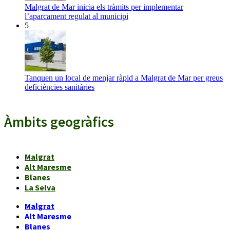
Malgrat de Mar inicia els tràmits per implementar
l’aparcament regulat al municipi
5
Tanquen un local de menjar ràpid a Malgrat de Mar per greus
deficiències sanitàries
Àmbits geogràfics
Malgrat
Alt Maresme
Blanes
La Selva
Malgrat
Alt Maresme
Blanes