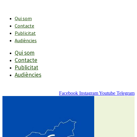
Vés
al
contingut
Qui som
Contacte
Publicitat
Audiències
Qui som
Contacte
Publicitat
Audiències
Facebook
Instagram
Youtube
Telegram