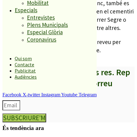
Mobilitat
proposta del nou pressupost malgratenc, també es
Especials
preveu la construcció de nous nínxols en el cementiri
Entrevistes
municipal; un itinerari bioclimàtic al carrer Segre o
Plens Municipals
millorar el vestíbul del pavelló vell, entre altres.
Especial Glòria
Coronavirus
El ple de pressupostos de Malgrat es preveu per
aquest dijous 19 de desembre al vespre.
Qui som
Contacte
A partir d’ara no et perdis res. Rep
Publicitat
Audiències
els titulars al teu correu
Facebook
X-twitter
Instagram
Youtube
Telegram
SUBSCRIURE’M
És tendència ara