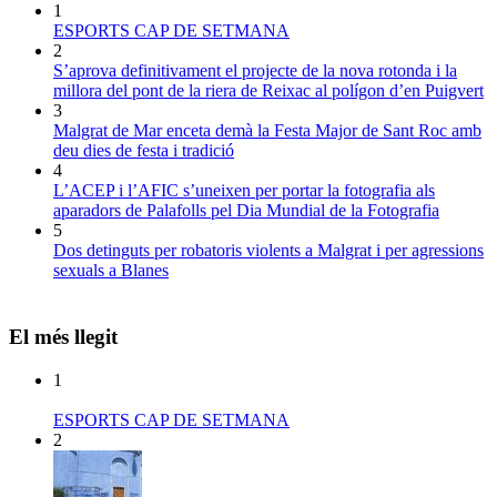
1
ESPORTS CAP DE SETMANA
2
S’aprova definitivament el projecte de la nova rotonda i la
millora del pont de la riera de Reixac al polígon d’en Puigvert
3
Malgrat de Mar enceta demà la Festa Major de Sant Roc amb
deu dies de festa i tradició
4
L’ACEP i l’AFIC s’uneixen per portar la fotografia als
aparadors de Palafolls pel Dia Mundial de la Fotografia
5
Dos detinguts per robatoris violents a Malgrat i per agressions
sexuals a Blanes
El més llegit
1
ESPORTS CAP DE SETMANA
2