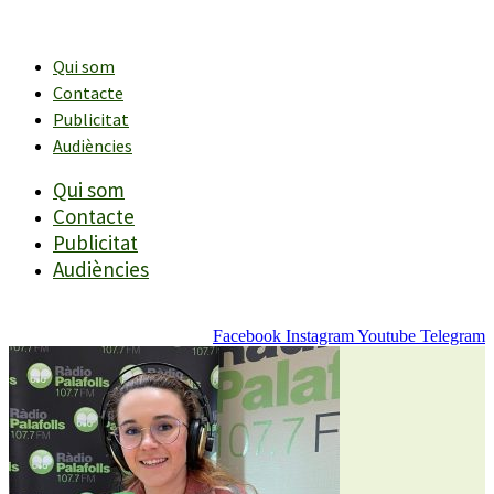
Vés
al
contingut
Qui som
Contacte
Publicitat
Audiències
Qui som
Contacte
Publicitat
Audiències
Facebook
Instagram
Youtube
Telegram