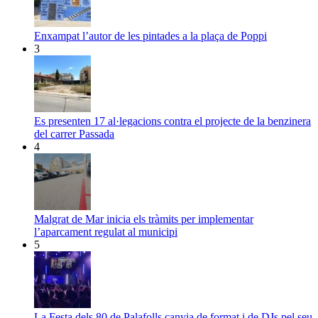
Enxampat l’autor de les pintades a la plaça de Poppi
3
Es presenten 17 al·legacions contra el projecte de la benzinera
del carrer Passada
4
Malgrat de Mar inicia els tràmits per implementar
l’aparcament regulat al municipi
5
La Festa dels 80 de Palafolls canvia de format i de DJs pel seu