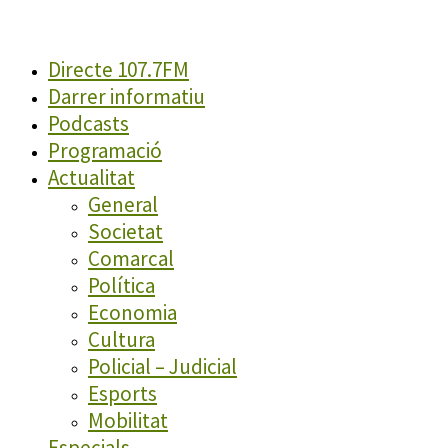
Directe 107.7FM
Darrer informatiu
Podcasts
Programació
Actualitat
General
Societat
Comarcal
Política
Economia
Cultura
Policial – Judicial
Esports
Mobilitat
Especials