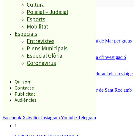
SUBSCRIURE’M
Cultura
Policial – Judicial
És tendència ara
Esports
1
Mobilitat
ESPORTS CAP DE SETMANA
Especials
2
Entrevistes
Tanquen un local de menjar ràpid a Malgrat de Mar per greus
deficiències sanitàries
Plens Municipals
3
Especial Glòria
Un historiador local guanya la primera beca d’investigació
Coronavirus
sobre el Castell de Palafolls
4
Un grup de cigonyes fa parada a Palafolls durant el seu viatge
migratori
Qui som
5
Contacte
Malgrat de Mar enceta demà la Festa Major de Sant Roc amb
Publicitat
deu dies de festa i tradició
Audiències
El més llegit
Facebook
X-twitter
Instagram
Youtube
Telegram
1