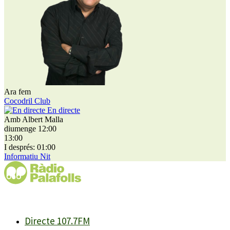
Ara fem
Cocodril Club
En directe
Amb Albert Malla
diumenge 12:00
13:00
I després: 01:00
Informatiu Nit
Directe 107.7FM