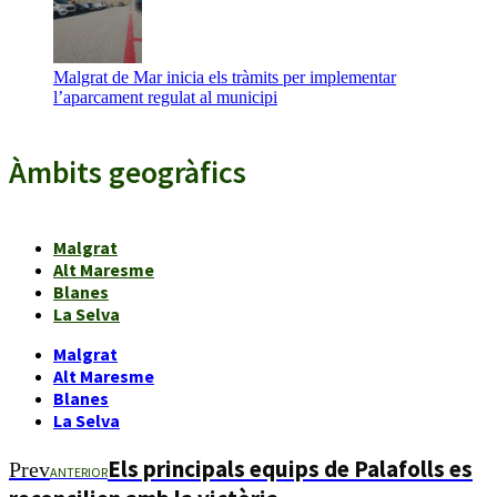
Malgrat de Mar inicia els tràmits per implementar
l’aparcament regulat al municipi
Àmbits geogràfics
Malgrat
Alt Maresme
Blanes
La Selva
Malgrat
Alt Maresme
Blanes
La Selva
Els principals equips de Palafolls es
Prev
ANTERIOR