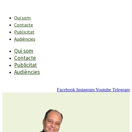
Vés
al
contingut
Qui som
Contacte
Publicitat
Audiències
Qui som
Contacte
Publicitat
Audiències
Facebook
Instagram
Youtube
Telegram