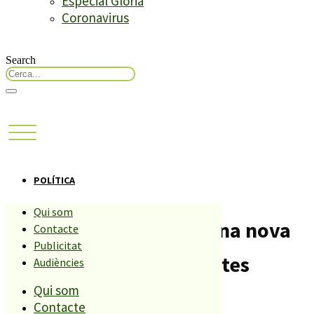
Especial Glòria
Coronavirus
Search
POLÍTICA
Qui som
Ràdio Palafolls inicia una nova
Contacte
Publicitat
temporada de l’Assumptes
Audiències
Qui som
Interns
Contacte