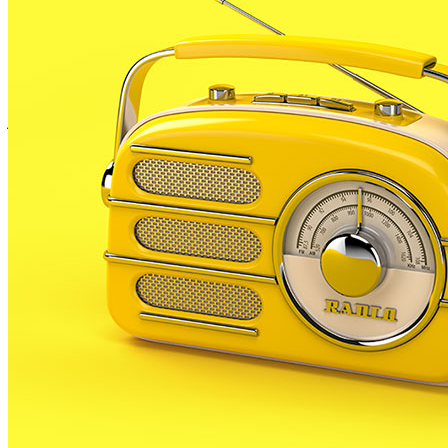
pròximament sensors de mesura del soroll
mediambiental. La intenció és mesurar el soroll en
punts concrets del municipi per comprovar si es
compleix amb el mapa acústic que es va fer el 2022,
juntament amb l’ordenança reguladora de sorolls.
Aquests sensors es compraran amb un recurs de la
Diputació de Barcelona de 10.000€. Segons les
previsions, es volen col·locar fins a 4 mesuradors de
soroll en punts com l’entorn de l’entrada al barri
Sant Lluís des de la carretera d’accés a la Costa Brava
o a la zona de Mas Reixac prop dels extractors de les
fàbriques que treballen en aquest indret del nostre
municipi.
Les dades que mesurin aquests aparells es podran
comprovar a la plataforma ciutadana SENTILO de la