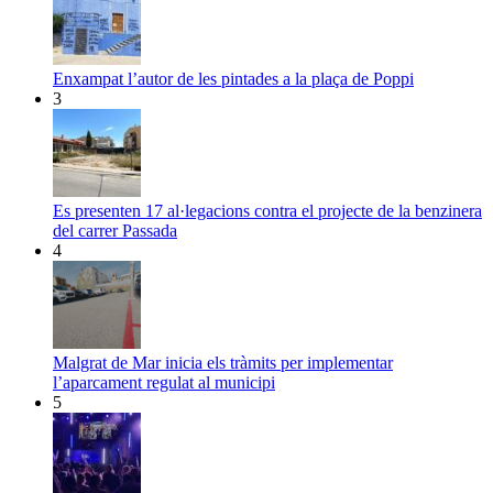
Enxampat l’autor de les pintades a la plaça de Poppi
3
Es presenten 17 al·legacions contra el projecte de la benzinera
del carrer Passada
4
Malgrat de Mar inicia els tràmits per implementar
l’aparcament regulat al municipi
5