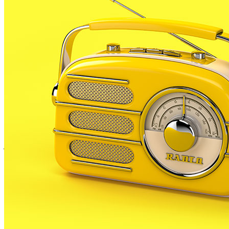
mes de novembre, l’alcalde va encomanar-li el
treball de propostes per millorar el civisme al nostre
municipi. En aquests mesos els 30 membres del
consell, tots ells estudiants de 5è i 6è de Palafolls,
han treballat des de diferents àmbits i grups com
millorar el civisme al nostre municipi i han preparat
activitats per aquest cap de setmana.
La primera de les activitats és avui a la tarda, després
de classe, quan s’ha preparat una jornada cívica, amb
jocs familiars, un Scaperoom anomenada “Escapem
dels plàstics”, punts de conscienciació
mediambiental o taller de xapes. Sabina Guerrero
explica que les activitats les ha organitzat el Consell
d’Infants atenent a la necessitat de mantenir net
l’espai públic.