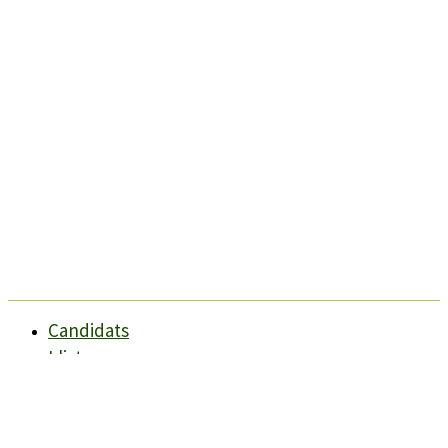
Candidats
Llistes
Darreres Notícies
Programes
Agenda