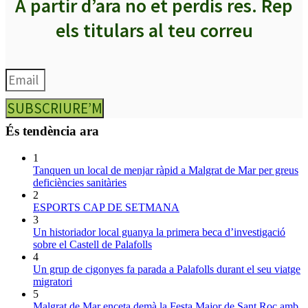
A partir d’ara no et perdis res. Rep
els titulars al teu correu
SUBSCRIURE’M
És tendència ara
1
Tanquen un local de menjar ràpid a Malgrat de Mar per greus
deficiències sanitàries
2
ESPORTS CAP DE SETMANA
3
Un historiador local guanya la primera beca d’investigació
sobre el Castell de Palafolls
4
Un grup de cigonyes fa parada a Palafolls durant el seu viatge
migratori
5
Malgrat de Mar enceta demà la Festa Major de Sant Roc amb