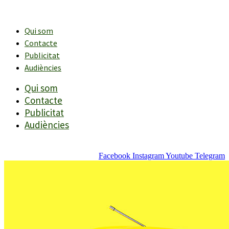
Vés
al
contingut
Qui som
Contacte
Publicitat
Audiències
Qui som
Contacte
Publicitat
Audiències
Facebook
Instagram
Youtube
Telegram