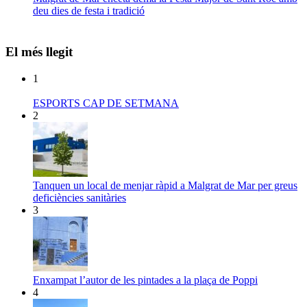
deu dies de festa i tradició
El més llegit
1
ESPORTS CAP DE SETMANA
2
Tanquen un local de menjar ràpid a Malgrat de Mar per greus
deficiències sanitàries
3
Enxampat l’autor de les pintades a la plaça de Poppi
4