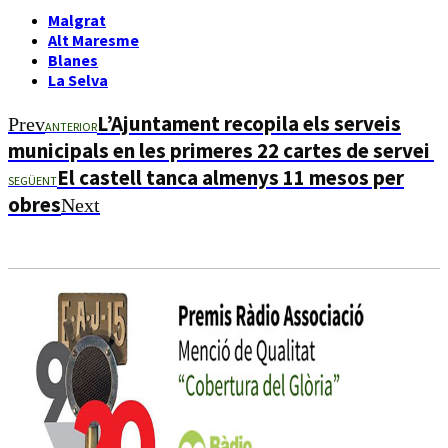
Malgrat
Alt Maresme
Blanes
La Selva
L’Ajuntament recopila els serveis
Prev
ANTERIOR
municipals en les primeres 22 cartes de servei
El castell tanca almenys 11 mesos per
SEGÜENT
obres
Next