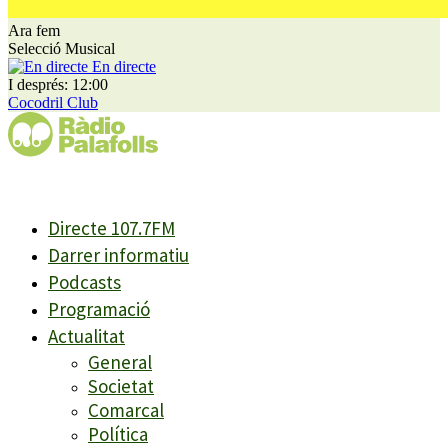
Ara fem
Selecció Musical
En directe
I després: 12:00
Cocodril Club
Directe 107.7FM
Darrer informatiu
Podcasts
Programació
Actualitat
General
Societat
Comarcal
Política