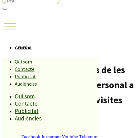
GENERAL
Qui som
Els models i correccions de les
Contacte
Publicitat
proves de selecció de personal a
Audiències
Qui som
Palafolls reben 25.000 visites
Contacte
Publicitat
Compartiu aquesta història
Audiències
Facebook
Instagram
Youtube
Telegram
REDACCIÓ