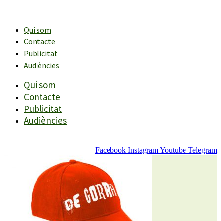
Vés
al
contingut
Qui som
Contacte
Publicitat
Audiències
Qui som
Contacte
Publicitat
Audiències
Facebook
Instagram
Youtube
Telegram