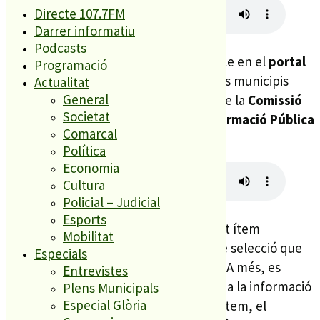
Directe 107.7FM
Darrer informatiu
Podcasts
Aquest és un recurs que està disponible en el
portal
Programació
de transparència municipal
i que pocs municipis
Actualitat
General
ofereixen. No és obligatori, però des de la
Comissió
Societat
de Garantia del Dret d’Accés a la Informació Pública
Comarcal
(GAIP) es recomana.
Política
Economia
Cultura
Policial – Judicial
Esports
La informació que es publica en aquest ítem
Mobilitat
s’actualitza després de cada procés de selecció que
Especials
es realitza a l’Ajuntament de Palafolls. A més, es
Entrevistes
tracta d’una de les demandes d’accés a la informació
Plens Municipals
Especial Glòria
que més feia la població. Amb aquest ítem, el