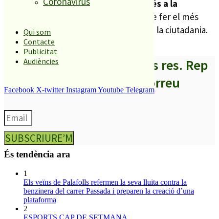
Coronavirus
consistori continua apostant per l’
accés a la
informació pública
amb la voluntat de fer el més
fàcil possible aquest accés per part de la ciutadania.
Qui som
Contacte
Publicitat
A partir d’ara no et perdis res. Rep
Audiències
els titulars al teu correu
Facebook
X-twitter
Instagram
Youtube
Telegram
SUBSCRIURE’M
És tendència ara
1
Els veïns de Palafolls refermen la seva lluita contra la
benzinera del carrer Passada i preparen la creació d’una
plataforma
2
ESPORTS CAP DE SETMANA