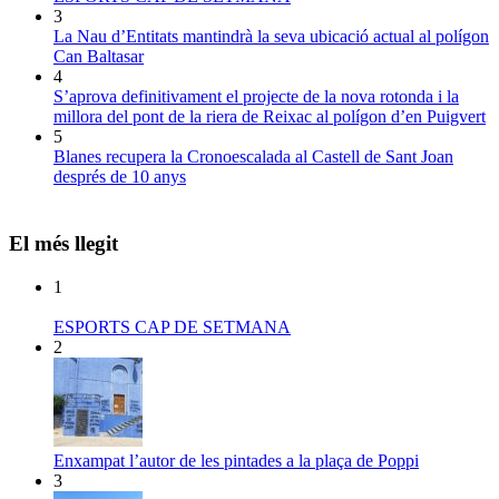
3
La Nau d’Entitats mantindrà la seva ubicació actual al polígon
Can Baltasar
4
S’aprova definitivament el projecte de la nova rotonda i la
millora del pont de la riera de Reixac al polígon d’en Puigvert
5
Blanes recupera la Cronoescalada al Castell de Sant Joan
després de 10 anys
El més llegit
1
ESPORTS CAP DE SETMANA
2
Enxampat l’autor de les pintades a la plaça de Poppi
3