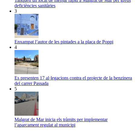
Tanquen un local de menjar ràpid a Malgrat de Mar per greus
deficiències sanitàries
3
Enxampat l’autor de les pintades a la plaça de Poppi
4
Es presenten 17 al·legacions contra el projecte de la benzinera
del carrer Passada
5
Malgrat de Mar inicia els tràmits per implementar
l’aparcament regulat al municipi