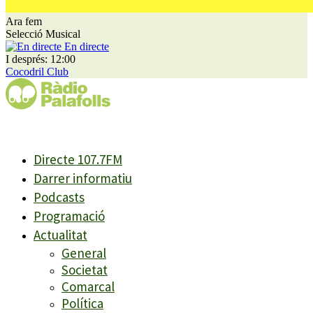
Ara fem
Selecció Musical
En directe
I després: 12:00
Cocodril Club
Directe 107.7FM
Darrer informatiu
Podcasts
Programació
Actualitat
General
Societat
Comarcal
Política