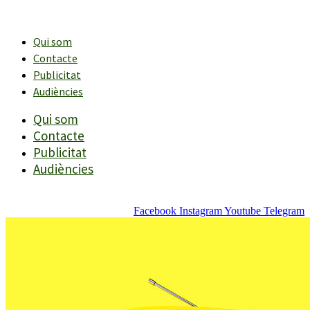
Vés
al
contingut
Qui som
Contacte
Publicitat
Audiències
Qui som
Contacte
Publicitat
Audiències
Facebook
Instagram
Youtube
Telegram