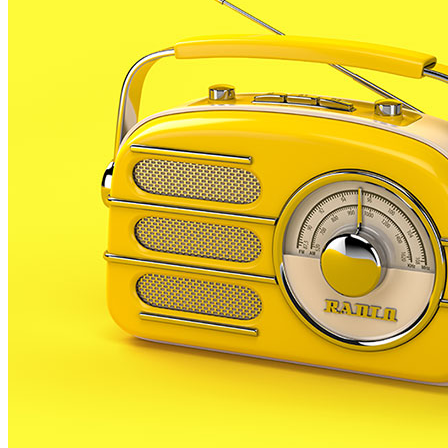
setembre
, el
Parc del Castell
serà l’emplaçament
triat per aquesta iniciativa de l’
Ajuntament de
Malgrat de Mar
. Durant tota la setmana es duran a
terme diverses
activitats
tant al
matí
com a la
tarda
.
Concretament, està previst que les dones
interessades puguin fer
pilates
,
zumba
,
funcional
,
estiraments
, ‘
total body
’,
reeducació postural
i
‘
equilibrium
’.
Totes les activitats són
gratuïtes
i no cal inscriure’s
per participar. Pel que fa a l’horari, els
dilluns
es farà
pilates i total body al matí i zumba a la tarda;
dimarts
total body i estiraments al matí, i pilates a la tarda;
dimecres
al matí es farà funcional i pilates, i a la
tarda total body;
dijous
es farà zumba, reeducació
postural al matí i funcional a la tarda;
divendres
al