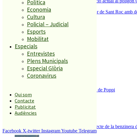
La Nau d’Entitats mantindrà la seva ubicació actual al polígon 
Política
5
Economia
Malgrat de Mar enceta demà la Festa Major de Sant Roc amb deu 
Cultura
Policial – Judicial
El més llegit
Esports
Mobilitat
1
Especials
Entrevistes
ESPORTS CAP DE SETMANA
2
Plens Municipals
Especial Glòria
Coronavirus
Enxampat l’autor de les pintades a la plaça de Poppi
Qui som
3
Contacte
Publicitat
Audiències
Es presenten 17 al·legacions contra el projecte de la benzinera 
Facebook
X-twitter
Instagram
Youtube
Telegram
4