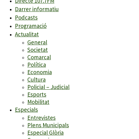
Directe 107.7FM
Darrer informatiu
Podcasts
Programació
Actualitat
General
Societat
Comarcal
Política
Economia
Cultura
Policial – Judicial
Esports
Mobilitat
Especials
Entrevistes
Plens Municipals
Especial Glòria