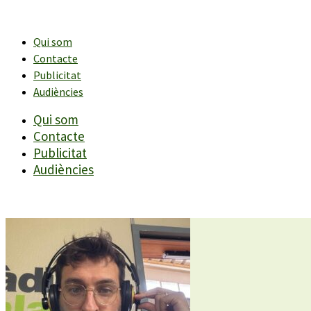
Vés
al
contingut
Qui som
Contacte
Publicitat
Audiències
Qui som
Contacte
Publicitat
Audiències