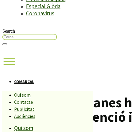
Especial Glòria
Coronavirus
Search
COMARCAL
Qui som
La Policia de Blanes
Contacte
Publicitat
europea de detenció 
Audiències
Qui som