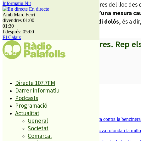
Finalment, el van aturar a uns 700 metres del lloc des d
Informatiu Nit
En directe
falsedat documental i trencament d’una mesura ca
Amb Marc Ferri
antecedents. Un d’aquests un
homicidi dolós
, és a di
divendres 01:00
01:30
I després: 05:00
El Calaix
A partir d’ara no et perdis res. Rep el
SUBSCRIURE’M
Directe 107.7FM
Darrer informatiu
És tendència ara
Podcasts
1
Programació
ESPORTS CAP DE SETMANA
Actualitat
2
Els veïns de Palafolls refermen la seva lluita contra la benziner
General
3
Societat
S’aprova definitivament el projecte de la nova rotonda i la millo
Comarcal
4