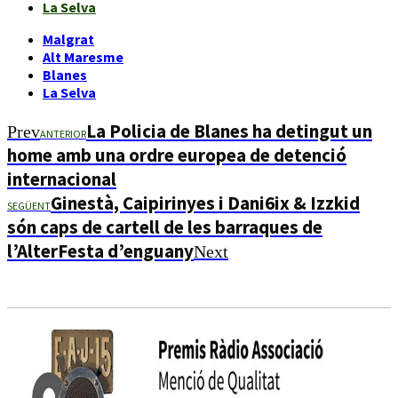
La Selva
Malgrat
Alt Maresme
Blanes
La Selva
La Policia de Blanes ha detingut un
Prev
ANTERIOR
home amb una ordre europea de detenció
internacional
Ginestà, Caipirinyes i Dani6ix & Izzkid
SEGÜENT
són caps de cartell de les barraques de
l’AlterFesta d’enguany
Next