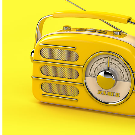
en el subministrament elèctric de Mas Carbó.
L’aturada en el servei es durà a terme
demà
entre les
8:30h
i les
12:30h.
Els carrers afectats són l’Ana María
Matute; Antonia Canet, Camí del Castell; Carolina
Coronado; Clara Campoamor; Concepció Arenal;
Emilia Pardo Bazán; Gala Placidia; Mercè Rodoreda;
Rosalía de Castro; i Sofia Casanova.
Com és habitual, aquesta és una acció que es fa
mentre duren els treballs de manteniment per
continuar millorant la
qualitat del servei
que
ofereixen als veïns.
Per a dubtes i aclariments, Edistribución posa a
disposició dels clients el telèfon
800 76 07 06
, així
com el
web
de l’empresa.