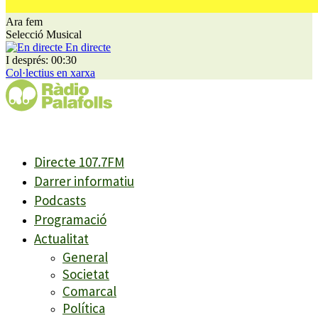
Ara fem
Selecció Musical
En directe
I després: 00:30
Col·lectius en xarxa
Directe 107.7FM
Darrer informatiu
Podcasts
Programació
Actualitat
General
Societat
Comarcal
Política