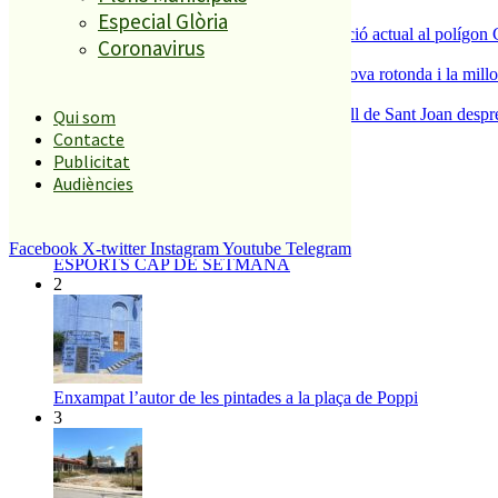
3
Especial Glòria
La Nau d’Entitats mantindrà la seva ubicació actual al polígon 
Coronavirus
4
S’aprova definitivament el projecte de la nova rotonda i la millo
5
Blanes recupera la Cronoescalada al Castell de Sant Joan despr
Qui som
Contacte
Publicitat
El més llegit
Audiències
1
Facebook
X-twitter
Instagram
Youtube
Telegram
ESPORTS CAP DE SETMANA
2
Enxampat l’autor de les pintades a la plaça de Poppi
3