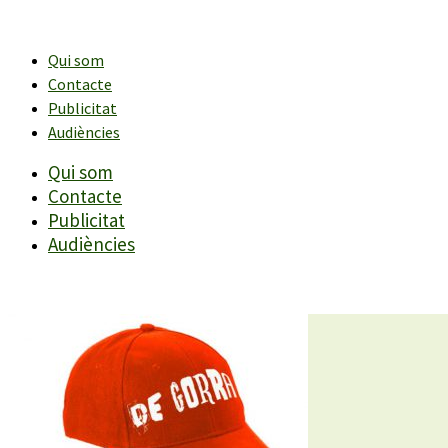
Vés
al
contingut
Qui som
Contacte
Publicitat
Audiències
Qui som
Contacte
Publicitat
Audiències