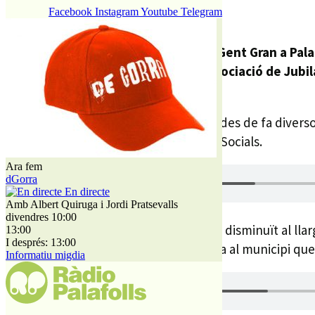
24 JULIOL, 2025
Facebook
Instagram
Youtube
Telegram
Emmarcat dins la
23a Setmana de la Gent Gran a Pala
Palafolls
amb la col·laboració de l’
Associació de Jubil
faran al llarg del 2025.
Aquest és un acte que es duu a terme des de fa diverso
detalla
Judit Puig
, tècnica de Serveis Socials.
Ara fem
dGorra
En directe
Amb Albert Quiruga i Jordi Pratsevalls
divendres 10:00
Tot i que el nombre de participants ha disminuït al lla
13:00
I després: 13:00
Segons diu, totes les parelles que hi ha al municipi qu
Informatiu migdia