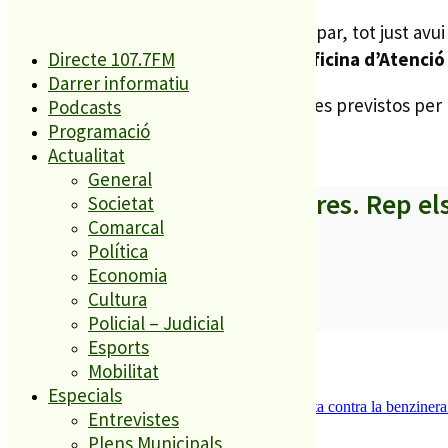
Pel que fa a les inscripcions per participar, tot just avui
que presentin el llibre de família a l’
Oficina d’Atenci
Directe 107.7FM
Darrer informatiu
Aquesta activitat s’inclou dins dels actes previstos per 
Podcasts
Programació
tallers
o
espectacles
.
Actualitat
General
A partir d’ara no et perdis res. Rep el
Societat
Comarcal
Política
Economia
Cultura
SUBSCRIURE’M
Policial – Judicial
Esports
És tendència ara
Mobilitat
1
Especials
Els veïns de Palafolls refermen la seva lluita contra la benziner
Entrevistes
2
Plens Municipals
ESPORTS CAP DE SETMANA