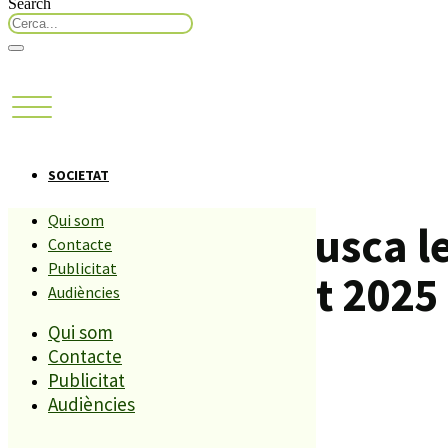
Search
SOCIETAT
Qui som
L’Ajuntament busca le
Contacte
Publicitat
Palafolls aquest 2025
Audiències
Qui som
Contacte
Compartiu aquesta història
Publicitat
Audiències
REDACCIÓ