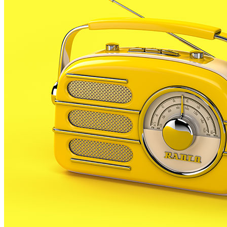
Aquest
dissabte
a la tarda, sobre les 18:15h, un
conductor que circulava sota els
efectes de l’alcohol
es va
distreure
al volant mentre circulava per la zona
d’obres de la nova rotonda.
El resultat d’aquests dos factors va provocar que no
veiés un dels elements de seguretat i s’hi pugés a
sobre. Concretament, el vehicle va quedar sobre
dues rodes dalt d’una de les
barreres new jersey
que senyalitza la zona.
A l’accident només va haver-hi un vehicle implicat i
cap persona ferida
. Des de la Policia Local de
Palafolls informen que el conductor va donar positiu
en el test d’alcoholèmia superant la taxa legalment
permesa de 0’25 mg/l.