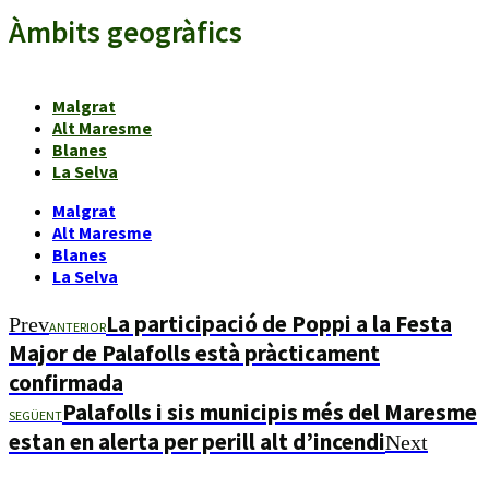
Àmbits geogràfics
Malgrat
Alt Maresme
Blanes
La Selva
Malgrat
Alt Maresme
Blanes
La Selva
La participació de Poppi a la Festa
Prev
ANTERIOR
Major de Palafolls està pràcticament
confirmada
Palafolls i sis municipis més del Maresme
SEGÜENT
estan en alerta per perill alt d’incendi
Next