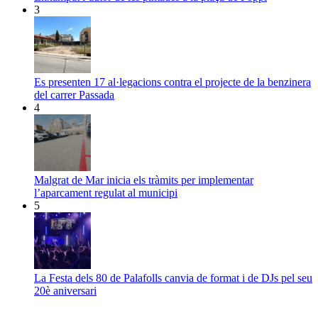
3
Es presenten 17 al·legacions contra el projecte de la benzinera
del carrer Passada
4
Malgrat de Mar inicia els tràmits per implementar
l’aparcament regulat al municipi
5
La Festa dels 80 de Palafolls canvia de format i de DJs pel seu
20è aniversari