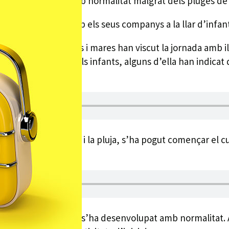
 s’ha dut a terme amb normalitat malgrat dels pluges de
an tornat a veure amb els seus companys a la llar d’infa
a
Mas Prats
, els pares i mares han viscut la jornada amb i
ada dia. Pel que fa als infants, alguns d’ella han indicat
ha explicat que, tot i la pluja, s’ha pogut començar el 
citat.
a explicat que l’inici s’ha desenvolupat amb normalitat