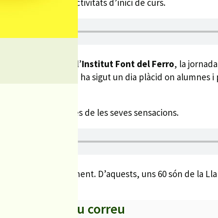
realització de les activitats d’inici de curs.
s de secundària. A l’
Institut Font del Ferro
, la jorna
Francesc Casabella
, ha sigut un dia plàcid on alumnes 
 i ha explicat algunes de les seves sensacions.
umnes
, aproximadament. D’aquests, uns 60 són de la Llar
s titulars al teu correu