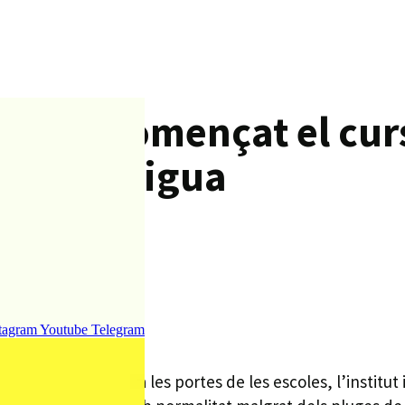
 han començat el curs 
da per aigua
tagram
Youtube
Telegram
lls es retrobaven a les portes de les escoles, l’institut i 