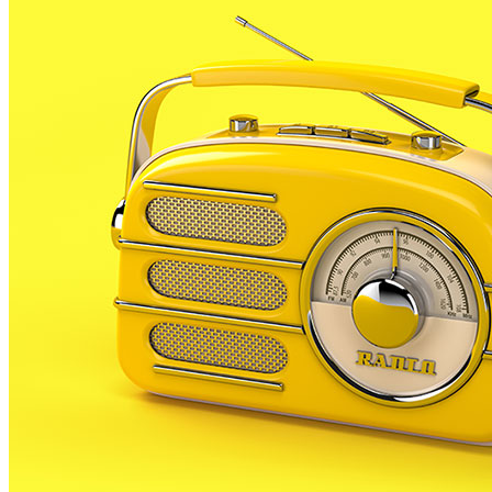
de sortida al
curs 2025/26
. Una tornada a l’escola que
En el cas dels més petits de Palafolls, aquest matí s’h
En el cas de les escoles de Palafolls. A
Les Ferreries
i 
indiquen, consideren ‘necessari’ tornar a la rutina de c
companys de classe després de les vacances.
Pel que fa a les directores,
Laura Duarte
de Mas Prats, 
s’han vist molts retrobaments, abraçades i cares de feli
Per la seva banda,
Maribel Queralt
de Les Ferreries, h