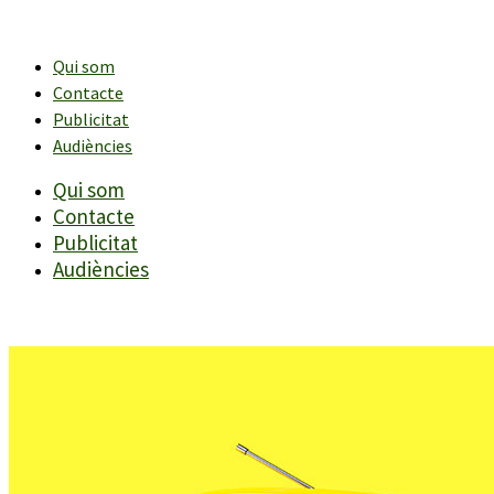
Vés
al
contingut
Qui som
Contacte
Publicitat
Audiències
Qui som
Contacte
Publicitat
Audiències