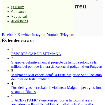
els titulars al teu correu
Qui som
Contacte
Publicitat
Audiències
SUBSCRIURE’M
Facebook
X-twitter
Instagram
Youtube
Telegram
És tendència ara
1
ESPORTS CAP DE SETMANA
2
S’aprova definitivament el projecte de la nova rotonda i la
millora del pont de la riera de Reixac al polígon d’en Puigvert
3
Malgrat de Mar enceta demà la Festa Major de Sant Roc amb
deu dies de festa i tradició
4
Dos detinguts per robatoris violents a Malgrat i per agressions
sexuals a Blanes
5
L’ACEP i l’AFIC s’uneixen per portar la fotografia als
aparadors de Palafolls pel Dia Mundial de la Fotografia