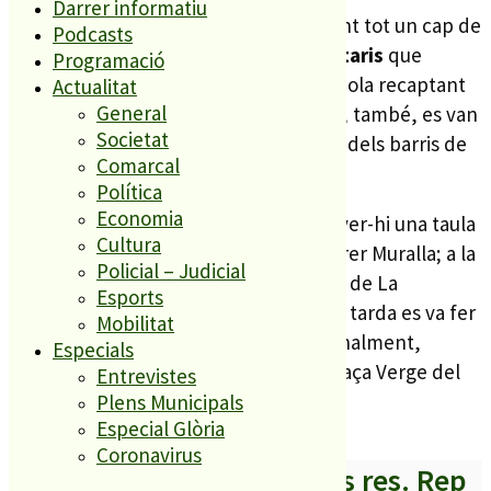
Darrer informatiu
Aquesta col·lecta es duu a terme durant tot un cap de
Podcasts
setmana amb la participació de
voluntaris
que
Programació
passegen pel municipi amb una guardiola recaptant
Actualitat
General
les
donacions
de la població. A banda, també, es van
Societat
instal·lar un parell de taules en alguns dels barris de
Comarcal
la ciutat per tal d’arribar a més gent.
Política
Economia
Concretament, dissabte al matí va haver-hi una taula
Cultura
de recollida al carrer Raval amb el Carrer Muralla; a la
Policial – Judicial
Plaça d’Espanya; al Mercat dels Teixits de La
Esports
Plantera; i a l’Avinguda dels Pavos. A la tarda es va fer
Mobilitat
un segon torn a la Plaça d’Espanya. Finalment,
Especials
diumenge va haver-hi una taula a la Plaça Verge del
Entrevistes
Vilar.
Plens Municipals
Especial Glòria
Coronavirus
A partir d’ara no et perdis res. Rep