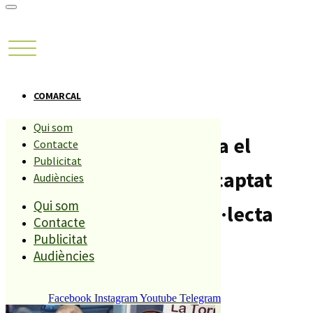
COMARCAL
Qui som
L’AECC Catalunya Contra el
Contacte
Publicitat
Càncer de Blanes ha recaptat
Audiències
Qui som
més de 5.000€ en la Col·lecta
Contacte
Publicitat
Popular d’Estiu
Audiències
Compartiu aquesta història
Facebook
Instagram
Youtube
Telegram