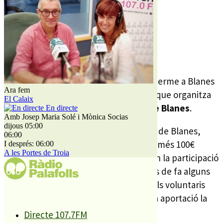
Foto: Ajuntament de Blanes
REDACCIÓ
10 SETEMBRE, 2025
El cap de setmana passat, es va dur a terme a Blanes
Ara fem
la tradicional col·lecta popular d‘estiu que organitza
El Calaix
l’
AECC Catalunya Contra el Càncer de Blanes
.
En directe
Amb Josep Maria Solé i Mònica Socias
dijous 05:00
Tal com indiquen des de l’Ajuntament de Blanes,
06:00
aquest 2025 s’han recaptat
5.141€
, només 100€
I després: 06:00
A les Portes de Troia
menys que el 2024. Tot i la davallada en la participació
que està patint aquesta recaptació des de fa alguns
anys, des de l’entitat han agraït tant als voluntaris
com a les persones que han fet alguna aportació la
seva participació.
Directe 107.7FM