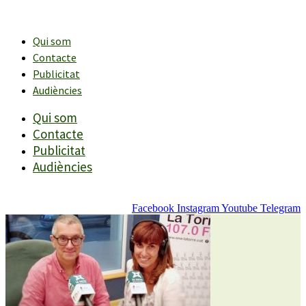
Vés
al
contingut
Qui som
Contacte
Publicitat
Audiències
Qui som
Contacte
Publicitat
Audiències
Facebook
Instagram
Youtube
Telegram