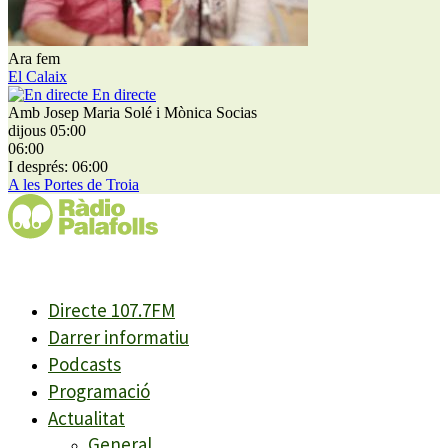
Ara fem
El Calaix
En directe
Amb Josep Maria Solé i Mònica Socias
dijous 05:00
06:00
I després: 06:00
A les Portes de Troia
Directe 107.7FM
Darrer informatiu
Podcasts
Programació
Actualitat
General