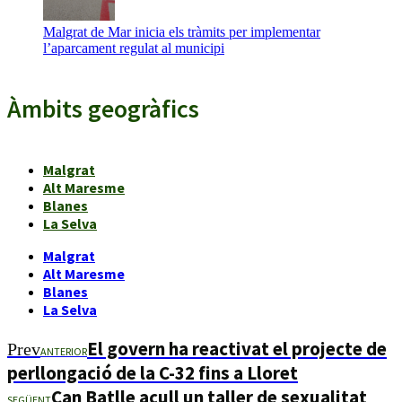
Malgrat de Mar inicia els tràmits per implementar
l’aparcament regulat al municipi
Àmbits geogràfics
Malgrat
Alt Maresme
Blanes
La Selva
Malgrat
Alt Maresme
Blanes
La Selva
El govern ha reactivat el projecte de
Prev
ANTERIOR
perllongació de la C-32 fins a Lloret
Can Batlle acull un taller de sexualitat
SEGÜENT