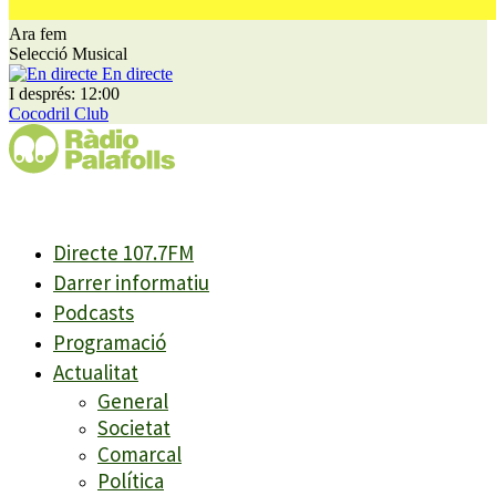
Ara fem
Selecció Musical
En directe
I després: 12:00
Cocodril Club
Directe 107.7FM
Darrer informatiu
Podcasts
Programació
Actualitat
General
Societat
Comarcal
Política