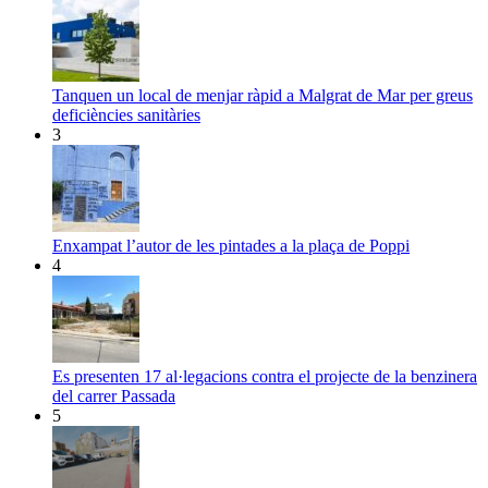
Tanquen un local de menjar ràpid a Malgrat de Mar per greus
deficiències sanitàries
3
Enxampat l’autor de les pintades a la plaça de Poppi
4
Es presenten 17 al·legacions contra el projecte de la benzinera
del carrer Passada
5