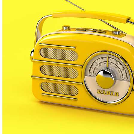
Palafolls aquest novembre en un nou concert solidari
en benefici de la Fundació
ASPRONIS
.
Lurdes
Lorenzo
, administrativa de la fundació i membre de
Fil de Gòspel, ha detallat que, aquest any, tots els
diners que es recaptin aniran destinats a la
Residència Pinya de Rosa
de Palafolls.
Pel que fa al repertori que escoltaran els assistents,
Lorenzo ha explicat que hi haurà de tot. Aquest és
dinàmic i farà que el públic no es quedi quiet a la
cadira, sinó que s’aixequi a
ballar
.