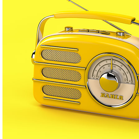
REDACCIÓ
8 MAIG, 2026
El pròxim
dilluns 25 de maig
, Palafolls serà el punt
de trobada per a
professionals del sector hortícola
en una jornada dedicada al reconeixement de
plagues
i
malalties
. L’acte, que començarà a les
18h
,
se centrarà en la presentació d’
HortaLab
, una
aplicació innovadora que permet diagnosticar els
problemes dels cultius de forma visual i directament
sobre el terreny.
La sessió tindrà lloc a la
Sala de Reunions de la
Cooperativa Conca de la Tordera
. Aquesta iniciativa
respon a la dificultat que sovint tenen els agricultors
per identificar amb precisió les amenaces als seus