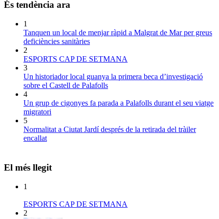
És tendència ara
1
Tanquen un local de menjar ràpid a Malgrat de Mar per greus
deficiències sanitàries
2
ESPORTS CAP DE SETMANA
3
Un historiador local guanya la primera beca d’investigació
sobre el Castell de Palafolls
4
Un grup de cigonyes fa parada a Palafolls durant el seu viatge
migratori
5
Normalitat a Ciutat Jardí després de la retirada del tràiler
encallat
El més llegit
1
ESPORTS CAP DE SETMANA
2