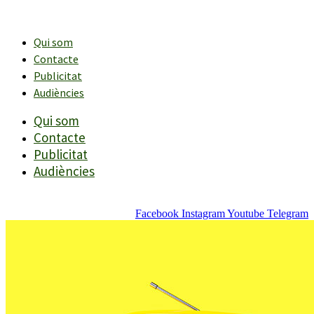
Vés
al
contingut
Qui som
Contacte
Publicitat
Audiències
Qui som
Contacte
Publicitat
Audiències
Facebook
Instagram
Youtube
Telegram