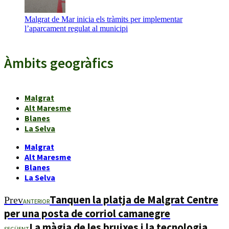
Malgrat de Mar inicia els tràmits per implementar
l’aparcament regulat al municipi
Àmbits geogràfics
Malgrat
Alt Maresme
Blanes
La Selva
Malgrat
Alt Maresme
Blanes
La Selva
Tanquen la platja de Malgrat Centre
Prev
ANTERIOR
per una posta de corriol camanegre
La màgia de les bruixes i la tecnologia
SEGÜENT