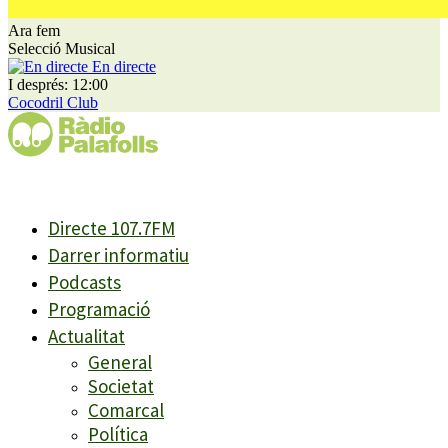
Ara fem
Selecció Musical
En directe
I després: 12:00
Cocodril Club
Directe 107.7FM
Darrer informatiu
Podcasts
Programació
Actualitat
General
Societat
Comarcal
Política