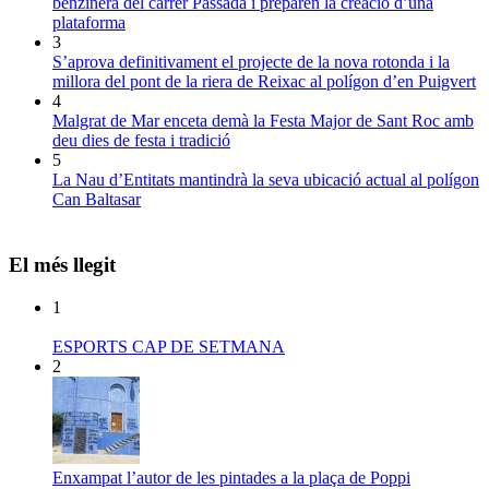
benzinera del carrer Passada i preparen la creació d’una
plataforma
3
S’aprova definitivament el projecte de la nova rotonda i la
millora del pont de la riera de Reixac al polígon d’en Puigvert
4
Malgrat de Mar enceta demà la Festa Major de Sant Roc amb
deu dies de festa i tradició
5
La Nau d’Entitats mantindrà la seva ubicació actual al polígon
Can Baltasar
El més llegit
1
ESPORTS CAP DE SETMANA
2
Enxampat l’autor de les pintades a la plaça de Poppi