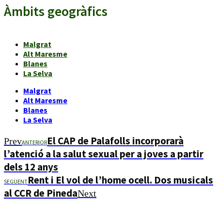
Àmbits geogràfics
Malgrat
Alt Maresme
Blanes
La Selva
Malgrat
Alt Maresme
Blanes
La Selva
El CAP de Palafolls incorporarà
Prev
ANTERIOR
l’atenció a la salut sexual per a joves a partir
dels 12 anys
Rent i El vol de l’home ocell. Dos musicals
SEGÜENT
al CCR de Pineda
Next