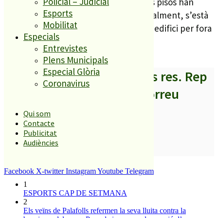
Policial – Judicial
Pel que fa a l’evolució de les obres, els pisos han
Esports
d’estar acabats a finals de maig i, actualment, s’està
Mobilitat
treballant en la construcció del segon edifici per fora
Especials
i s’està acabant l’interior del primer.
Entrevistes
Plens Municipals
Especial Glòria
A partir d’ara no et perdis res. Rep
Coronavirus
els titulars al teu correu
Qui som
Contacte
Publicitat
Audiències
SUBSCRIURE’M
És tendència ara
Facebook
X-twitter
Instagram
Youtube
Telegram
1
ESPORTS CAP DE SETMANA
2
Els veïns de Palafolls refermen la seva lluita contra la