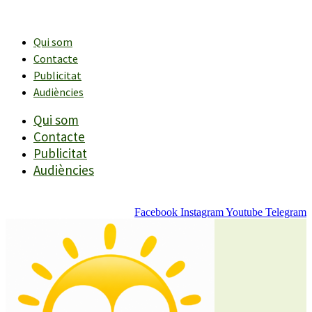
Vés
al
contingut
Qui som
Contacte
Publicitat
Audiències
Qui som
Contacte
Publicitat
Audiències
Facebook
Instagram
Youtube
Telegram