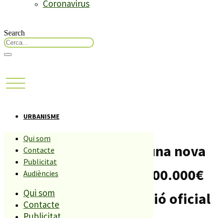
Coronavirus
Search
URBANISME
Qui som
L’Ajuntament demana una nova
Contacte
Publicitat
subvenció de prop de 400.000€
Audiències
Qui som
per als pisos de protecció oficial
Contacte
Publicitat