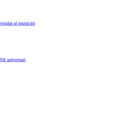
regulat al municipi
20è aniversari