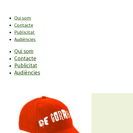
Vés
al
contingut
Qui som
Contacte
Publicitat
Audiències
Qui som
Contacte
Publicitat
Audiències