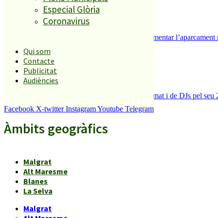
Especial Glòria
Coronavirus
Malgrat de Mar inicia els tràmits per implementar l’aparcament 
5
Qui som
Contacte
Publicitat
Audiències
La Festa dels 80 de Palafolls canvia de format i de DJs pel seu 
Facebook
X-twitter
Instagram
Youtube
Telegram
Àmbits geogràfics
Malgrat
Alt Maresme
Blanes
La Selva
Malgrat