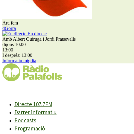
Ara fem
dGorra
En directe
Amb Albert Quiruga i Jordi Pratsevalls
dijous 10:00
13:00
I després: 13:00
Informatiu migdia
Directe 107.7FM
Darrer informatiu
Podcasts
Programació