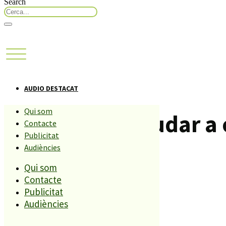
Search
AUDIO DESTACAT
Qui som
Com podem ajudar a 
Contacte
Publicitat
Audiències
Compartiu aquesta història
Qui som
Contacte
Publicitat
REDACCIÓ
Audiències
12 MAIG, 2026