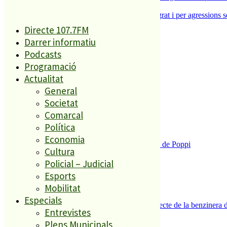
5
Dos detinguts per robatoris violents a Malgrat i per agressions 
Directe 107.7FM
Darrer informatiu
El més llegit
Podcasts
Programació
1
Actualitat
ESPORTS CAP DE SETMANA
General
2
Societat
Comarcal
Política
Economia
Enxampat l’autor de les pintades a la plaça de Poppi
Cultura
3
Policial – Judicial
Esports
Mobilitat
Especials
Es presenten 17 al·legacions contra el projecte de la benzinera 
Entrevistes
4
Plens Municipals