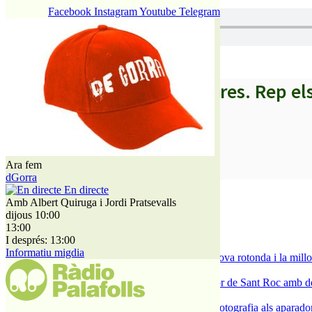
Facebook
Instagram
Youtube
Telegram
A partir d’ara no et perdis res. Rep el
Ara fem
SUBSCRIURE’M
dGorra
En directe
És tendència ara
Amb Albert Quiruga i Jordi Pratsevalls
dijous 10:00
1
13:00
ESPORTS CAP DE SETMANA
I després: 13:00
2
Informatiu migdia
S’aprova definitivament el projecte de la nova rotonda i la millo
3
Malgrat de Mar enceta demà la Festa Major de Sant Roc amb deu 
4
L’ACEP i l’AFIC s’uneixen per portar la fotografia als aparador