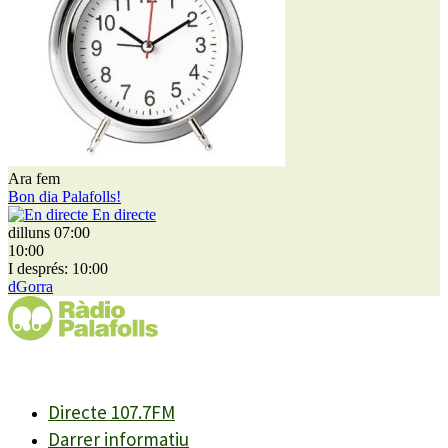
Ara fem
Bon dia Palafolls!
En directe
dilluns 07:00
10:00
I després: 10:00
dGorra
Directe 107.7FM
Darrer informatiu