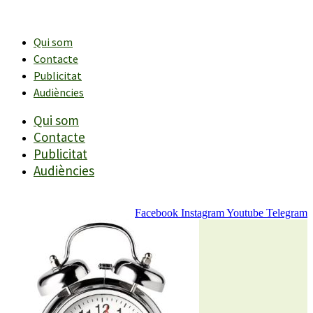
Vés
al
contingut
Qui som
Contacte
Publicitat
Audiències
Qui som
Contacte
Publicitat
Audiències
Facebook
Instagram
Youtube
Telegram