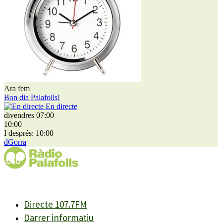
Ara fem
Bon dia Palafolls!
En directe
divendres 07:00
10:00
I després: 10:00
dGorra
Directe 107.7FM
Darrer informatiu