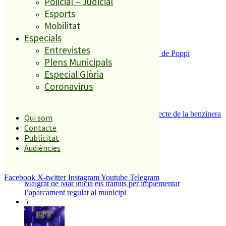
Policial – Judicial
2
Esports
Mobilitat
Especials
Entrevistes
Enxampat l’autor de les pintades a la plaça de Poppi
Plens Municipals
3
Especial Glòria
Coronavirus
Es presenten 17 al·legacions contra el projecte de la benzinera
Qui som
del carrer Passada
Contacte
4
Publicitat
Audiències
Facebook
X-twitter
Instagram
Youtube
Telegram
Malgrat de Mar inicia els tràmits per implementar
l’aparcament regulat al municipi
5