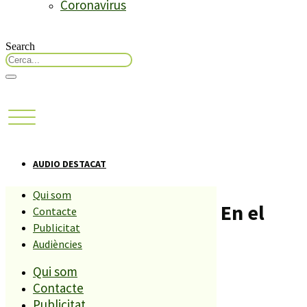
Coronavirus
Search
AUDIO DESTACAT
Qui som
Escena nou. Tenderete: En el
Contacte
Publicitat
azul
Audiències
Qui som
Compartiu aquesta història
Contacte
Publicitat