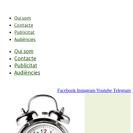
Vés
al
contingut
Qui som
Contacte
Publicitat
Audiències
Qui som
Contacte
Publicitat
Audiències
Facebook
Instagram
Youtube
Telegram